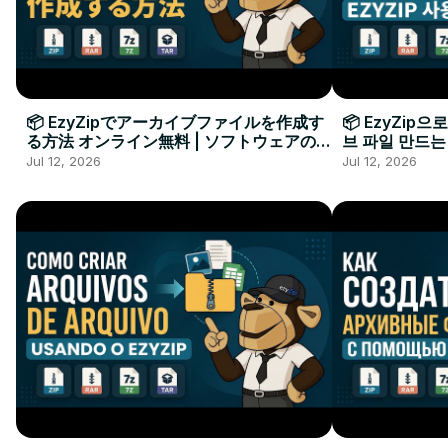
📦 EzyZipでアーカイブファイルを作成す
📦 EzyZip
る方法 オンライン無料 | ソフトウェアのイ
브 파일 만드는
ンストール不要
요
Jul 12, 2026
Jul 12, 2026