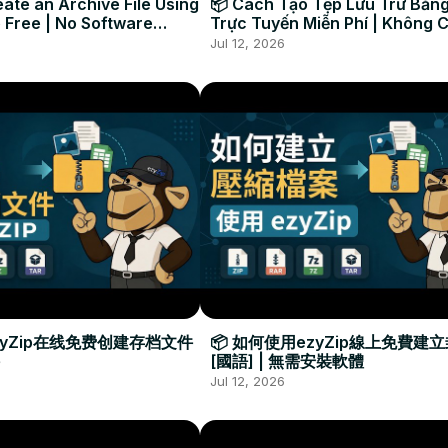
ate an Archive File Using
📦 Cách Tạo Tệp Lưu Trữ Bằng
 Free | No Software
Trực Tuyến Miễn Phí | Không 
Required
Đặt Phần Mềm
Jul 12, 2026
zyZip在线免费创建存档文件
📦 如何使用ezyZip線上免費建
[國語] | 無需安裝軟體
Jul 12, 2026