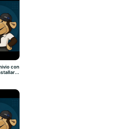
hivio con
nstallare