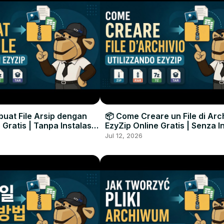
uat File Arsip dengan
📦 Come Creare un File di Arc
 Gratis | Tanpa Instalasi
EzyZip Online Gratis | Senza I
unak
Software
Jul 12, 2026