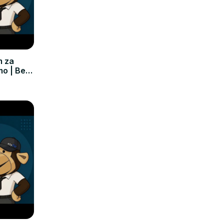
m za
mo | Bez