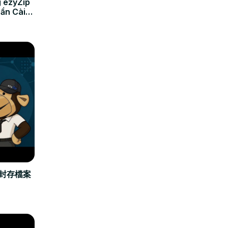
 ezyZip
Cần Cài
立封存檔案