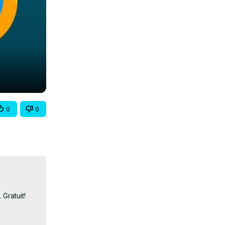
0
0
ratuit!
