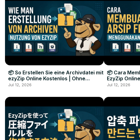
📦 So Erstellen Sie eine Archivdatei mit
📦 Cara Memb
ezyZip Online Kostenlos | Ohne
EzyZip Online
Softwareinstallation
Perangkat L
Jul 12, 2026
Jul 12, 2026