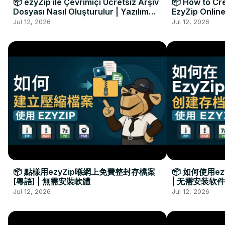
📦 ezyZip ile Çevrimiçi Ücretsiz Arşiv
📦 How to Cre
Dosyası Nasıl Oluşturulur | Yazılım
EzyZip Online
Kurulumu Gerekmez
Installation 
Jul 12, 2026
Jul 12, 2026
📦 點樣用ezyZip喺網上免費整封存檔案
📦 如何使用e
[粵語] | 無需安裝軟體
| 无需安装软件
Jul 12, 2026
Jul 12, 2026