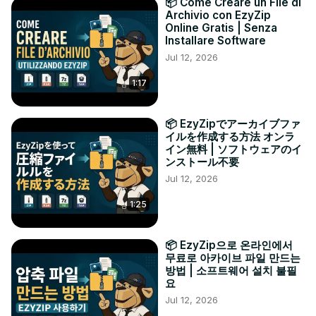
📦 Come Creare un File di
Archivio con EzyZip
Online Gratis | Senza
Installare Software
Jul 12, 2026
1:17
📦 EzyZipでアーカイブファ
イルを作成する方法 オンラ
イン無料 | ソフトウェアのイ
ンストール不要
Jul 12, 2026
1:25
📦 EzyZip으로 온라인에서
무료로 아카이브 파일 만드는
방법 | 소프트웨어 설치 불필
요
Jul 12, 2026