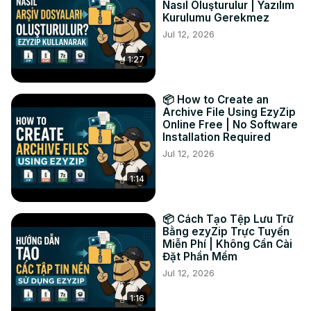
Nasıl Oluşturulur | Yazılım
Kurulumu Gerekmez
Jul 12, 2026
1:27
📦 How to Create an
Archive File Using EzyZip
Online Free | No Software
Installation Required
Jul 12, 2026
1:14
📦 Cách Tạo Tệp Lưu Trữ
Bằng ezyZip Trực Tuyến
Miễn Phí | Không Cần Cài
Đặt Phần Mềm
Jul 12, 2026
1:16