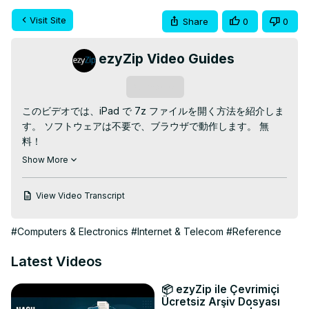
Visit Site
Share
0
0
ezyZip Video Guides
Subscribe
このビデオでは、iPad で 7z ファイルを開く方法を紹介しま
す。 ソフトウェアは不要で、ブラウザで動作します。 無
料！

移動:
 https://www.ezyzip.com/jp-7z.html
Show More
1. クリック "開く7zファイルを選択します"ファイルセレクタ
を開くには

View Video Transcript
(これは、ファイルの抽出を開始し、一度完了7zファイルの
内容が一覧表示されます。)

#Computers & Electronics
#Internet & Telecom
#Reference
2. 個々のファイルの緑色の[保存]ボタンをクリックして、ロ
ーカルドライブに保存します。

Latest Videos
TWITTER: 
https://twitter.com/ezyZip
FACEBOOK:
 https://www.facebook.com/ezyzip/
📦 ezyZip ile Çevrimiçi
#ipad #7z #7zip
Ücretsiz Arşiv Dosyası