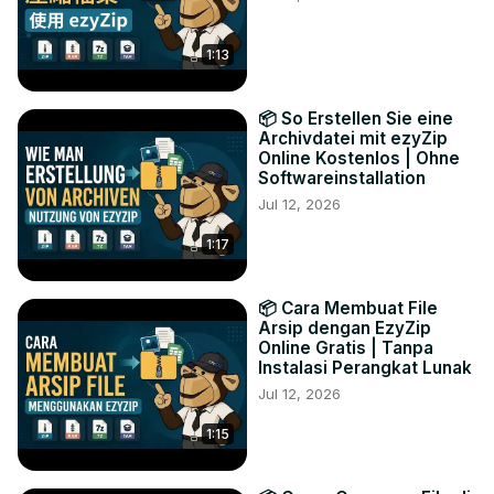
1:13
📦 So Erstellen Sie eine
Archivdatei mit ezyZip
Online Kostenlos | Ohne
Softwareinstallation
Jul 12, 2026
1:17
📦 Cara Membuat File
Arsip dengan EzyZip
Online Gratis | Tanpa
Instalasi Perangkat Lunak
Jul 12, 2026
1:15