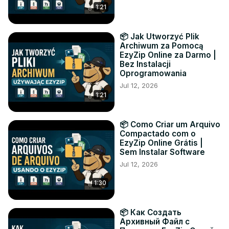
1:21
📦 Jak Utworzyć Plik
Archiwum za Pomocą
EzyZip Online za Darmo |
Bez Instalacji
Oprogramowania
Jul 12, 2026
1:21
📦 Como Criar um Arquivo
Compactado com o
EzyZip Online Grátis |
Sem Instalar Software
Jul 12, 2026
1:30
📦 Как Создать
Архивный Файл с