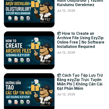
Po co konwertować wideo do formatu MP3? Wyodrębnij 
Nasıl Oluşturulur | Yazılım
Kurulumu Gerekmez
dźwięk, zmniejsz rozmiar pliku i twórz przenośne pliki 
Jul 12, 2026
muzyczne!

#videotomp3 #audioextraction #mp3converter 
1:27
#onlineaudiotools #ezyzip

TWITTER: 
https://twitter.com/ezyZip
FACEBOOK:
 https://www.facebook.com/ezyzip/
📦 How to Create an
LINKEDIN:
 https://www.linkedin.com/showcase/ezyzip/
Archive File Using EzyZip
Online Free | No Software
PINTEREST:
 https://www.pinterest.com.au/ezyzip
Installation Required
MEDIUM:
 https://medium.com/@ezyZip
Jul 12, 2026
1:14
📦 Cách Tạo Tệp Lưu Trữ
Bằng ezyZip Trực Tuyến
Miễn Phí | Không Cần Cài
Đặt Phần Mềm
Jul 12, 2026
1:16