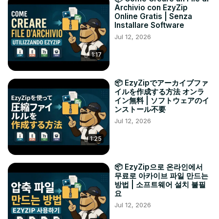
Archivio con EzyZip
Online Gratis | Senza
Installare Software
Jul 12, 2026
1:17
📦 EzyZipでアーカイブファ
イルを作成する方法 オンラ
イン無料 | ソフトウェアのイ
ンストール不要
Jul 12, 2026
1:25
📦 EzyZip으로 온라인에서
무료로 아카이브 파일 만드는
방법 | 소프트웨어 설치 불필
요
Jul 12, 2026