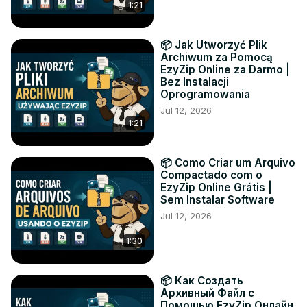
1:21
📦 Jak Utworzyć Plik
Archiwum za Pomocą
EzyZip Online za Darmo |
Bez Instalacji
Oprogramowania
Jul 12, 2026
1:21
📦 Como Criar um Arquivo
Compactado com o
EzyZip Online Grátis |
Sem Instalar Software
Jul 12, 2026
1:30
📦 Как Создать
Архивный Файл с
Помощью EzyZip Онлайн