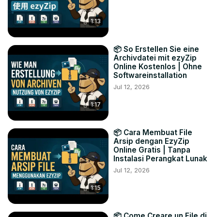
1:13
📦 So Erstellen Sie eine
Archivdatei mit ezyZip
Online Kostenlos | Ohne
Softwareinstallation
Jul 12, 2026
1:17
📦 Cara Membuat File
Arsip dengan EzyZip
Online Gratis | Tanpa
Instalasi Perangkat Lunak
Jul 12, 2026
1:15
📦 Come Creare un File di