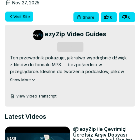
Nov 27, 2025
Visit Site
Share
0
0
ezyZip Video Guides
Subscribe
Ten przewodnik pokazuje, jak łatwo wyodrębnić dźwięk 
z filmów do formatu MP3 — bezpośrednio w 
przeglądarce. Idealne do tworzenia podcastów, plików 
muzycznych lub treści audio!

Show More
DARMOWY konwerter wideo do formatu MP3 online:
https://www.ezyzip.com/pl-video-mp3.html
View Video Transcript
PROSTY PROCES W 3 KROKACH:

1. Prześlij swój film — kliknij „Wybierz plik wideo do 
konwersji” lub przeciągnij i upuść w polu.

Latest Videos
2. Kliknij „Konwertuj do formatu MP3” i pozwól, aby 
proces konwersji wykonał swoją pracę.

📦 ezyZip ile Çevrimiçi
3. Kliknij „Zapisz”, aby pobrać nowy plik audio.

Ücretsiz Arşiv Dosyası