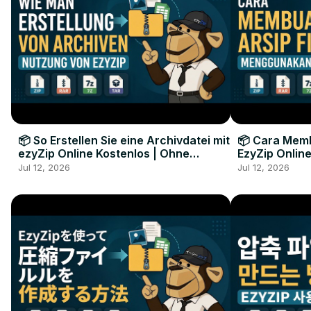
📦 So Erstellen Sie eine Archivdatei mit
📦 Cara Memb
ezyZip Online Kostenlos | Ohne
EzyZip Online
Softwareinstallation
Perangkat L
Jul 12, 2026
Jul 12, 2026