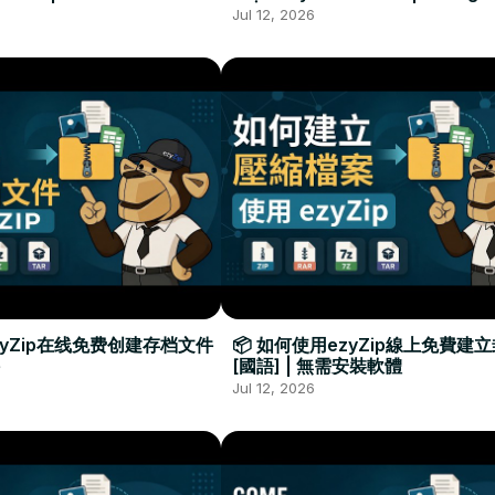
Required
Đặt Phần Mềm
Jul 12, 2026
zyZip在线免费创建存档文件
📦 如何使用ezyZip線上免費建
[國語] | 無需安裝軟體
Jul 12, 2026