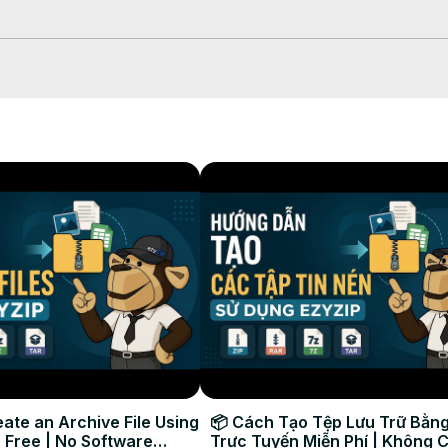
prawy” lub przeciągnij i upuść w polu.

ć i naprawić uszkodzone archiwum.

 aby zobaczyć, co zostało pomyślnie odzyskane.

mi danymi.

nty, przywróć uszkodzone pliki do pobrania, odzyskaj uszkodzone
ate an Archive File Using
📦 Cách Tạo Tệp Lưu Trữ Bằng
 Free | No Software
Trực Tuyến Miễn Phí | Không 