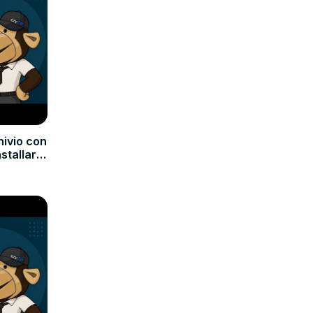
hivio con
nstallare