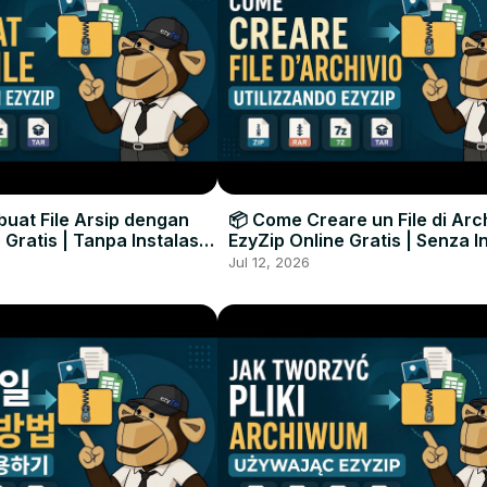
uat File Arsip dengan
📦 Come Creare un File di Arc
 Gratis | Tanpa Instalasi
EzyZip Online Gratis | Senza I
unak
Software
Jul 12, 2026