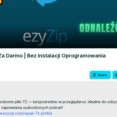
Video
 Za Darmo | Bez Instalacji Oprogramowania
Share
kodzone pliki 7Z — bezpośrednio w przeglądarce. Idealne do odzys
 naprawiania uszkodzonych pobrań!

w.ezyzip.com/repair-7z-pl.html