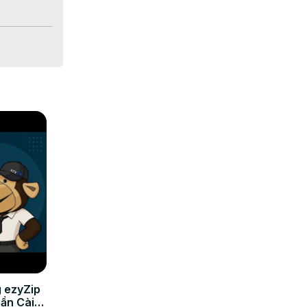
 archiwa i 
 ezyZip
Cần Cài