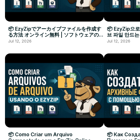
📦 EzyZipでアーカイブファイルを作成す
📦 EzyZip
る方法 オンライン無料 | ソフトウェアのイ
브 파일 만드는
ンストール不要
요
Jul 12, 2026
Jul 12, 2026
📦 Como Criar um Arquivo
📦 Как Созд