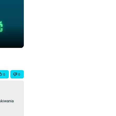
0
0
kiwania 