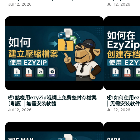
Kurulumu Gerekmez
Installation 
Jul 12, 2026
Jul 12, 2026
📦 點樣用ezyZip喺網上免費整封存檔案
📦 如何使用e
[粵語] | 無需安裝軟體
| 无需安装软件
Jul 12, 2026
Jul 12, 2026