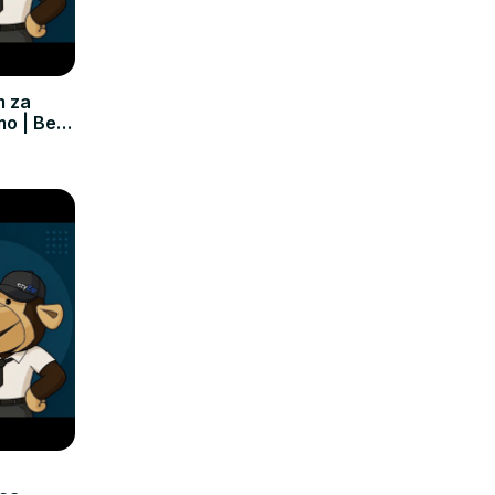
m za
mo | Bez