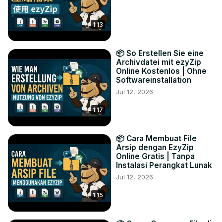
1:13
📦 So Erstellen Sie eine
Archivdatei mit ezyZip
Online Kostenlos | Ohne
Softwareinstallation
Jul 12, 2026
1:17
📦 Cara Membuat File
Arsip dengan EzyZip
Online Gratis | Tanpa
Instalasi Perangkat Lunak
Jul 12, 2026
1:15