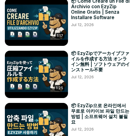
📦 Come Creare un File di
Archivio con EzyZip
Online Gratis | Senza
Installare Software
Jul 12, 2026
1:17
📦 EzyZipでアーカイブファ
イルを作成する方法 オンラ
イン無料 | ソフトウェアのイ
ンストール不要
Jul 12, 2026
1:25
📦 EzyZip으로 온라인에서
무료로 아카이브 파일 만드는
방법 | 소프트웨어 설치 불필
요
Jul 12, 2026