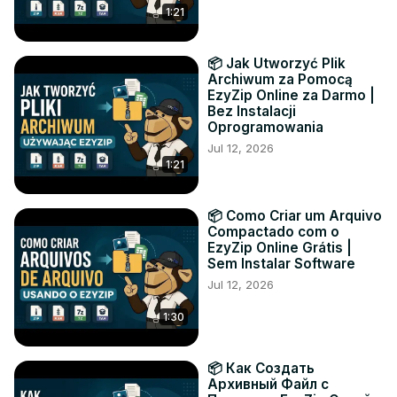
1:21
📦 Jak Utworzyć Plik
Archiwum za Pomocą
EzyZip Online za Darmo |
Bez Instalacji
Oprogramowania
Jul 12, 2026
1:21
📦 Como Criar um Arquivo
Compactado com o
EzyZip Online Grátis |
Sem Instalar Software
Jul 12, 2026
1:30
📦 Как Создать
Архивный Файл с