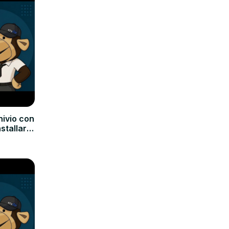
hivio con
nstallare