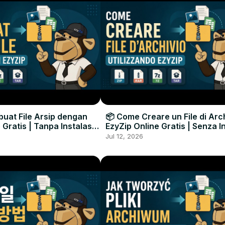
uat File Arsip dengan
📦 Come Creare un File di Arc
 Gratis | Tanpa Instalasi
EzyZip Online Gratis | Senza I
unak
Software
Jul 12, 2026