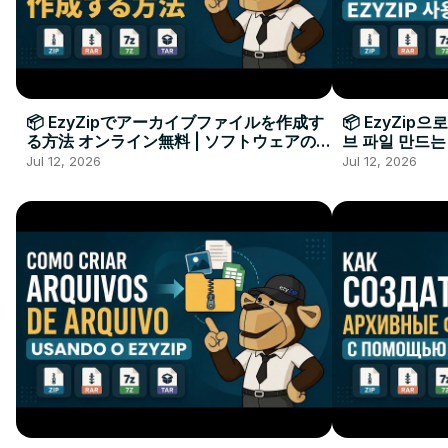
📦 EzyZipでアーカイブファイルを作成す
📦 EzyZip
る方法 オンライン無料 | ソフトウェアのイ
브 파일 만드는
ンストール不要
요
Jul 12, 2026
Jul 12, 2026