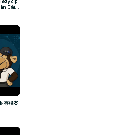
 ezyZip
Cần Cài
立封存檔案