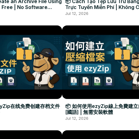
ate an Archive File Using
📦 Cách Tạo Tệp Lưu Trữ Bằng
 Free | No Software
Trực Tuyến Miễn Phí | Không 
Required
Đặt Phần Mềm
Jul 12, 2026
zyZip在线免费创建存档文件
📦 如何使用ezyZip線上免費建
[國語] | 無需安裝軟體
Jul 12, 2026