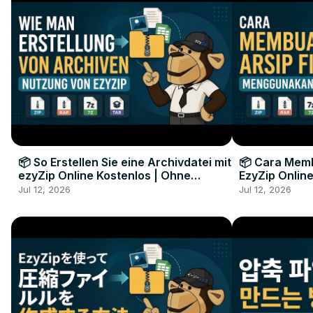
📦 So Erstellen Sie eine Archivdatei mit
📦 Cara Memb
ezyZip Online Kostenlos | Ohne
EzyZip Online
Softwareinstallation
Perangkat L
Jul 12, 2026
Jul 12, 2026