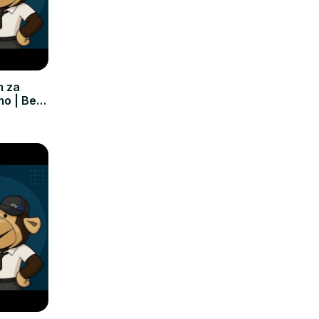
m za
mo | Bez