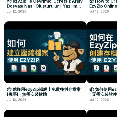
📦 ezyZip ile Çevrimiçi Ücretsiz Arşiv
📦 How to Cre
Dosyası Nasıl Oluşturulur | Yazılım
EzyZip Online
Kurulumu Gerekmez
Installation 
Jul 12, 2026
Jul 12, 2026
📦 點樣用ezyZip喺網上免費整封存檔案
📦 如何使用e
[粵語] | 無需安裝軟體
| 无需安装软件
Jul 12, 2026
Jul 12, 2026