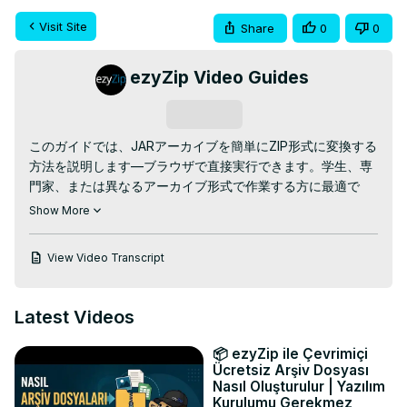
Visit Site
Share
0
0
ezyZip Video Guides
Subscribe
このガイドでは、JARアーカイブを簡単にZIP形式に変換する
方法を説明します—ブラウザで直接実行できます。学生、専
門家、または異なるアーカイブ形式で作業する方に最適で
す！

Show More
無料オンラインJARからZIPコンバーター:
https://www.ezyzip.com/jar
をzipファイルに変換する.html

View Video Transcript
簡単な3ステップのプロセス:

1. JARファイルをアップロード – "変換するJARファイルを選
択"をクリックするか、ボックスにドラッグ&ドロップしま
Latest Videos
す。

2. "ZIPに変換"を押して、変換処理を実行させます。

📦 ezyZip ile Çevrimiçi
3. "ZIPファイルを保存"をクリックして、新しいアーカイブ
Ücretsiz Arşiv Dosyası
をダウンロードします。

Nasıl Oluşturulur | Yazılım
Kurulumu Gerekmez
なぜJARをZIPに変換するのか？ZIPはより良い互換性に最適