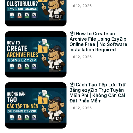
Jul 12, 2026
で、スムーズなアーカイブ処理を保証し、すべてのシステム
でファイルを軽量で編集可能に保ちます！

1:27
#jarをZIP #アーカイブ変換 #zipコンバーター #オンライン
コンバーター #ezyzip

お問い合わせ:

📦 How to Create an
Twitter:
 https://twitter.com/ezyzip
Archive File Using EzyZip
Online Free | No Software
Facebook:
 https://www.facebook.com/ezyzip/
Installation Required
LinkedIn:
 https://www.linkedin.com/showcase/ezyzip/
Jul 12, 2026
Pinterest:
 https://www.pinterest.com.au/ezyzip/
1:14
📦 Cách Tạo Tệp Lưu Trữ
Bằng ezyZip Trực Tuyến
Miễn Phí | Không Cần Cài
Đặt Phần Mềm
Jul 12, 2026
1:16