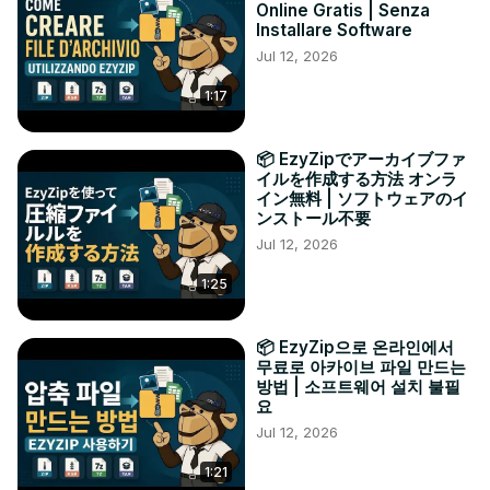
Online Gratis | Senza
Installare Software
Jul 12, 2026
1:17
📦 EzyZipでアーカイブファ
イルを作成する方法 オンラ
イン無料 | ソフトウェアのイ
ンストール不要
Jul 12, 2026
1:25
📦 EzyZip으로 온라인에서
무료로 아카이브 파일 만드는
방법 | 소프트웨어 설치 불필
요
Jul 12, 2026
1:21