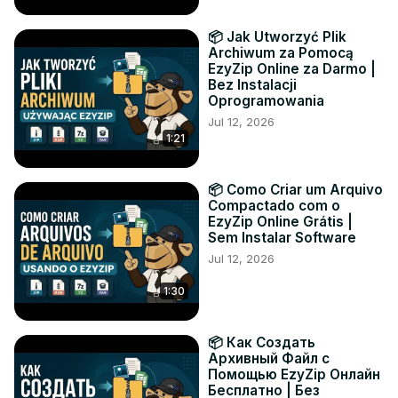
📦 Jak Utworzyć Plik
Archiwum za Pomocą
EzyZip Online za Darmo |
Bez Instalacji
Oprogramowania
Jul 12, 2026
1:21
📦 Como Criar um Arquivo
Compactado com o
EzyZip Online Grátis |
Sem Instalar Software
Jul 12, 2026
1:30
📦 Как Создать
Архивный Файл с
Помощью EzyZip Онлайн
Бесплатно | Без