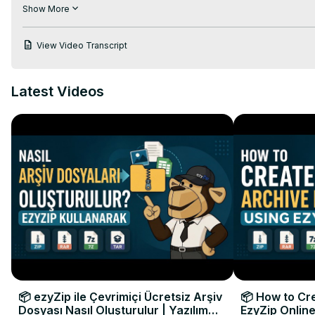
シンプルな3ステップのプロセス:

Show More
1. JPEGファイルをアップロード – 「圧縮するJPEGファイルを
2. ファイルサイズ入力フィールドでターゲットサイズを「50KB
View Video Transcript
3. 「圧縮」をクリックして、完璧にサイズ調整されたJPEGファ
なぜJPEGを特定サイズに圧縮するのか？アップロード要件の満
ことを確保するのに最適です！

Latest Videos
#jpeg50kbに #サイズ圧縮 #jpeg圧縮 #サイズ制御 #ezyzip

お問い合わせ:

Twitter:
 https://twitter.com/ezyzip
Facebook:
 https://www.facebook.com/ezyzip/
LinkedIn:
 https://www.linkedin.com/showcase/ezyzip/
Pinterest:
 https://www.pinterest.com.au/ezyzip
📦 ezyZip ile Çevrimiçi Ücretsiz Arşiv
📦 How to Cre
Dosyası Nasıl Oluşturulur | Yazılım
EzyZip Online