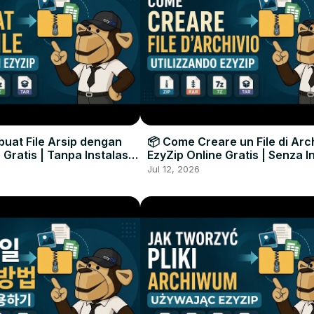
uat File Arsip dengan
📦 Come Creare un File di Arc
 Gratis | Tanpa Instalasi
EzyZip Online Gratis | Senza I
unak
Software
Jul 12, 2026