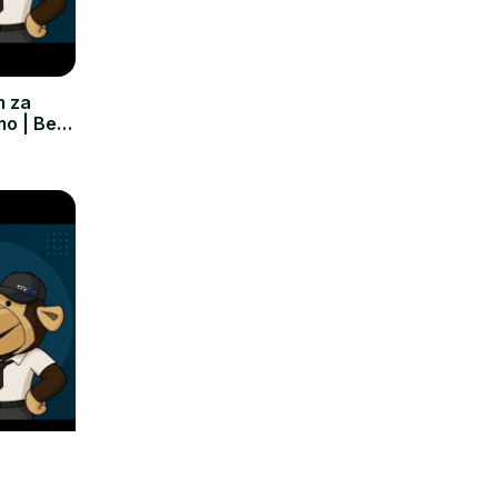
m za
mo | Bez