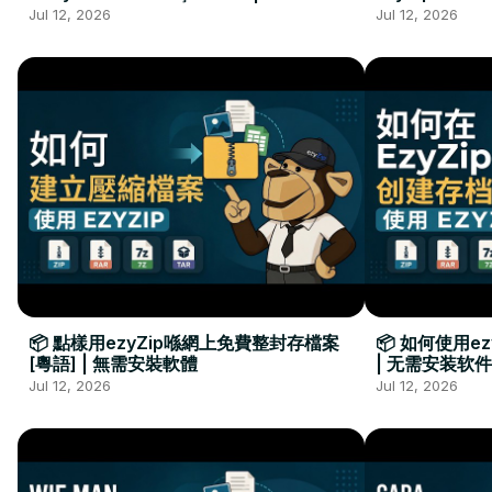
Kurulumu Gerekmez
Installation 
Jul 12, 2026
Jul 12, 2026
📦 點樣用ezyZip喺網上免費整封存檔案
📦 如何使用e
[粵語] | 無需安裝軟體
| 无需安装软件
Jul 12, 2026
Jul 12, 2026