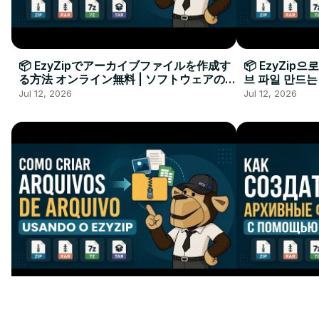
📦 EzyZipでアーカイブファイルを作成す
📦 EzyZip
る方法 オンライン無料 | ソフトウェアのイ
브 파일 만드는
ンストール不要
요
Jul 12, 2026
Jul 12, 2026
📦 Como Criar um Arquivo
📦 Как Созд