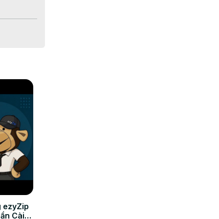
たり収まる
 ezyZip
Cần Cài