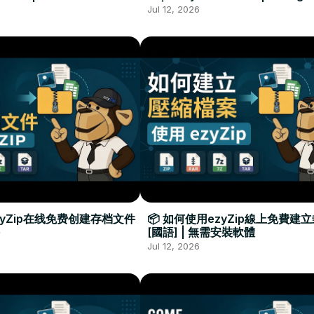
Required
Đặt Phần Mềm
Jul 12, 2026
zyZip在线免费创建存档文件
📦 如何使用ezyZip線上免費建
[國語] | 無需安裝軟體
Jul 12, 2026