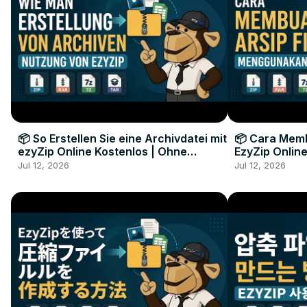
📦 So Erstellen Sie eine Archivdatei mit
📦 Cara Memb
ezyZip Online Kostenlos | Ohne
EzyZip Online
Softwareinstallation
Perangkat L
Jul 12, 2026
Jul 12, 2026