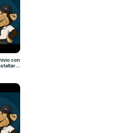
hivio con
nstallare