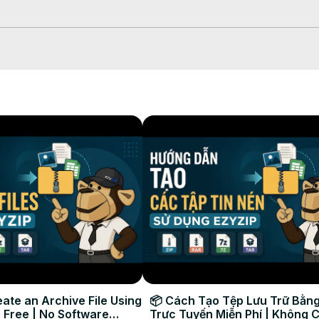
選択」をクリックするか、ezyZipにドラッグ＆ドロップします。

」に設定し、品質設定を調整します。

イルをダウンロードします。

足、ウェブサイト最適化、メール添付、画像がファイルサイズ制限にぴっ
ate an Archive File Using
📦 Cách Tạo Tệp Lưu Trữ Bằng
 Free | No Software
Trực Tuyến Miễn Phí | Không 