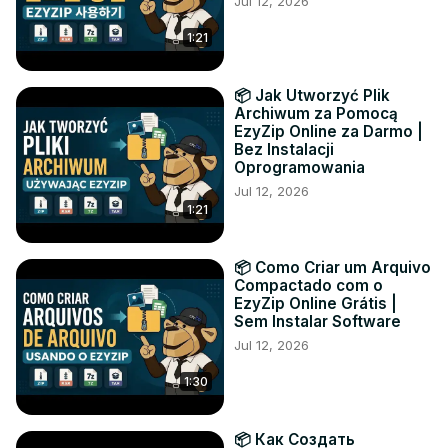
Jul 12, 2026
1:21
📦 Jak Utworzyć Plik
Archiwum za Pomocą
EzyZip Online za Darmo |
Bez Instalacji
Oprogramowania
Jul 12, 2026
1:21
📦 Como Criar um Arquivo
Compactado com o
EzyZip Online Grátis |
Sem Instalar Software
Jul 12, 2026
1:30
📦 Как Создать