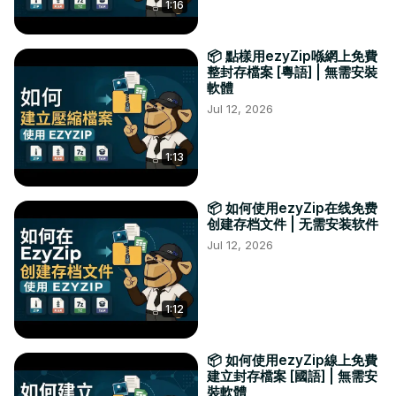
1:16
📦 點樣用ezyZip喺網上免費
整封存檔案 [粵語] | 無需安裝
軟體
Jul 12, 2026
1:13
📦 如何使用ezyZip在线免费
创建存档文件 | 无需安装软件
Jul 12, 2026
1:12
📦 如何使用ezyZip線上免費
建立封存檔案 [國語] | 無需安
裝軟體