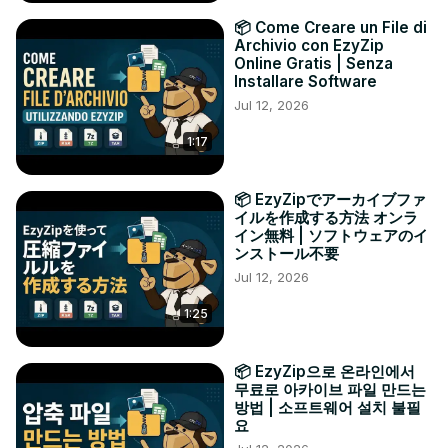
📦 Come Creare un File di
Archivio con EzyZip
Online Gratis | Senza
Installare Software
Jul 12, 2026
1:17
📦 EzyZipでアーカイブファ
イルを作成する方法 オンラ
イン無料 | ソフトウェアのイ
ンストール不要
Jul 12, 2026
1:25
📦 EzyZip으로 온라인에서
무료로 아카이브 파일 만드는
방법 | 소프트웨어 설치 불필
요