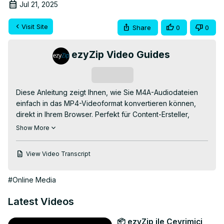
Jul 21, 2025
Visit Site
Share
0
0
ezyZip Video Guides
Subscribe
Diese Anleitung zeigt Ihnen, wie Sie M4A-Audiodateien 
einfach in das MP4-Videoformat konvertieren können, 
direkt in Ihrem Browser. Perfekt für Content-Ersteller, 
Musiker oder jeden, der Audio zu Videoprojekten 
Show More
hinzufügen muss!

✅ KOSTENLOSER Online M4A zu MP4 Konverter:
View Video Transcript
https://www.ezyzip.com/konvertiere-m4a-nach-mp4.html
🎬 EINFACHER 3-SCHRITTE-PROZESS:

#Online Media
1️⃣ Laden Sie Ihre M4A-Datei hoch - klicken Sie auf "M4A-
Datei zum Konvertieren auswählen" oder ziehen Sie sie 
Latest Videos
per Drag & Drop in die Box.

2️⃣ Drücken Sie "In MP4 konvertieren" und lassen Sie die 
📦 ezyZip ile Çevrimiçi