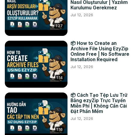
Nasıl Oluşturulur | Yazılım
🎉 なぜMOVをMP4に変換するのか？ MP4は、プラットフォ
Kurulumu Gerekmez
ーム間の互換性、高速ストリーミング、そして画質を損なう
Jul 12, 2026
ことなくファイルサイズを小さく抑えるという優れた機能を
1:27
備えているため、動画の視聴や共有がより簡単になります。

#movtomp4 #videoconversion #mp4converter 
#onlinevideo #onlinetools #videoediting #ezyzip

📦 How to Create an
📢 私たちとつながる: 🐦 Twitter:
 https://twitter.com/ezyzip
Archive File Using EzyZip
📘 Facebook:
 https://www.facebook.com/ezyzip/
Online Free | No Software
🔗 LinkedIn:
 https://www.linkedin.com/showcase/ezyzip/
Installation Required
📌 Pinterest:
 https://www.pinterest.com.au/ezyzip/
Jul 12, 2026
-------------------------------------------------
1:14
📦 Cách Tạo Tệp Lưu Trữ
Bằng ezyZip Trực Tuyến
Miễn Phí | Không Cần Cài
Đặt Phần Mềm
Jul 12, 2026
1:16