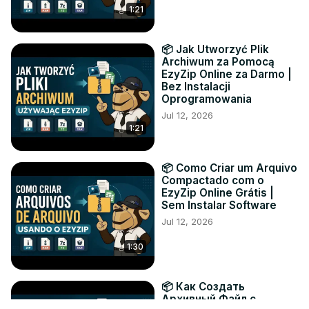
1:21
📦 Jak Utworzyć Plik
Archiwum za Pomocą
EzyZip Online za Darmo |
Bez Instalacji
Oprogramowania
Jul 12, 2026
1:21
📦 Como Criar um Arquivo
Compactado com o
EzyZip Online Grátis |
Sem Instalar Software
Jul 12, 2026
1:30
📦 Как Создать
Архивный Файл с