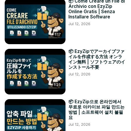
📦 Come Creare un File di
Archivio con EzyZip
Online Gratis | Senza
Installare Software
Jul 12, 2026
1:17
📦 EzyZipでアーカイブファ
イルを作成する方法 オンラ
イン無料 | ソフトウェアのイ
ンストール不要
Jul 12, 2026
1:25
📦 EzyZip으로 온라인에서
무료로 아카이브 파일 만드는
방법 | 소프트웨어 설치 불필
요
Jul 12, 2026