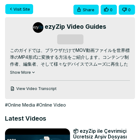
Visit Site
Share
0
0
ezyZip Video Guides
Subscribe
このガイドでは、ブラウザだけでMOV動画ファイルを世界標
準のMP4形式に変換する方法をご紹介します。コンテンツ制
作者、編集者、そして様々なデバイスでスムーズに再生した
い方に最適です！

Show More
✅ 無料オンラインMOV MP4変換ツール:
https://www.ezyzip.com/jp-mov-mp4.html
View Video Transcript
🎬 簡単な3ステッププロセス：

1️⃣ MOVファイルをアップロード – 「変換するMOVファイル
#Online Media
#Online Video
を選択」をクリックするか、ボックスにドラッグ＆ドロップ
します。

Latest Videos
2️⃣ 「MP4に変換」をクリックすれば、あとは自動で変換さ
れます。

📦 ezyZip ile Çevrimiçi
3️⃣ 「MP4ファイルを保存」をクリックして、新しい動画を
Ücretsiz Arşiv Dosyası
ダウンロードします。
