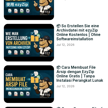
1:13
📦 So Erstellen Sie eine
Archivdatei mit ezyZip
Online Kostenlos | Ohne
Softwareinstallation
Jul 12, 2026
1:17
📦 Cara Membuat File
Arsip dengan EzyZip
Online Gratis | Tanpa
Instalasi Perangkat Lunak
Jul 12, 2026
1:15