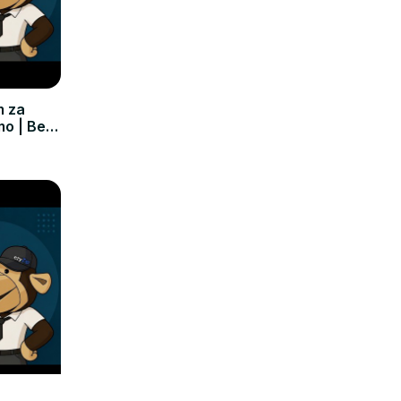
m za
mo | Bez