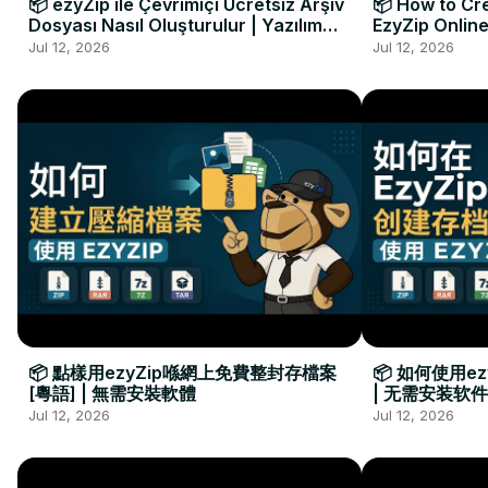
📦 ezyZip ile Çevrimiçi Ücretsiz Arşiv
📦 How to Cre
Dosyası Nasıl Oluşturulur | Yazılım
EzyZip Online
Kurulumu Gerekmez
Installation 
Jul 12, 2026
Jul 12, 2026
📦 點樣用ezyZip喺網上免費整封存檔案
📦 如何使用e
[粵語] | 無需安裝軟體
| 无需安装软件
Jul 12, 2026
Jul 12, 2026