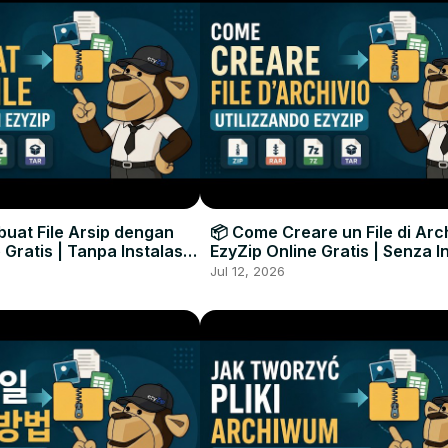
uat File Arsip dengan
📦 Come Creare un File di Arc
 Gratis | Tanpa Instalasi
EzyZip Online Gratis | Senza I
unak
Software
Jul 12, 2026