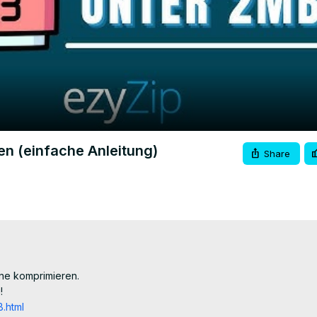
Video
en (einfache Anleitung)
Share
ne komprimieren.



.html