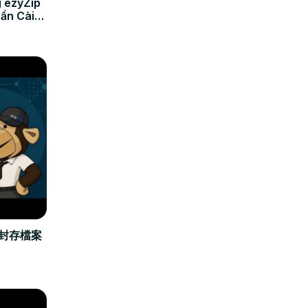
 ezyZip
Cần Cài
立封存檔案