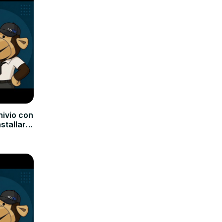
hivio con
nstallare