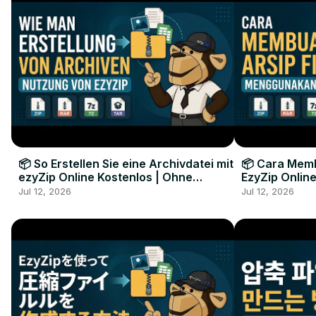
📦 So Erstellen Sie eine Archivdatei mit
📦 Cara Memb
ezyZip Online Kostenlos | Ohne
EzyZip Online
Softwareinstallation
Perangkat L
Jul 12, 2026
Jul 12, 2026