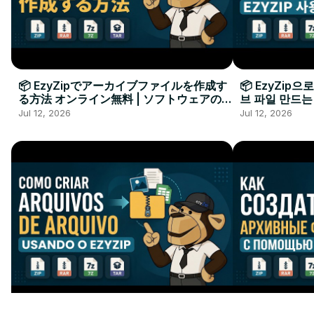
📦 EzyZipでアーカイブファイルを作成す
📦 EzyZip
る方法 オンライン無料 | ソフトウェアのイ
브 파일 만드는
ンストール不要
요
Jul 12, 2026
Jul 12, 2026