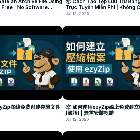
ate an Archive File Using
📦 Cách Tạo Tệp Lưu Trữ Bằng
 Free | No Software
Trực Tuyến Miễn Phí | Không 
Required
Đặt Phần Mềm
Jul 12, 2026
zyZip在线免费创建存档文件
📦 如何使用ezyZip線上免費建
[國語] | 無需安裝軟體
Jul 12, 2026