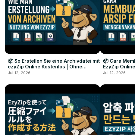
📦 So Erstellen Sie eine Archivdatei mit
📦 Cara Memb
ezyZip Online Kostenlos | Ohne
EzyZip Online
Softwareinstallation
Perangkat L
Jul 12, 2026
Jul 12, 2026