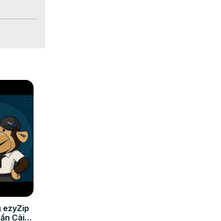
compresión 
 ezyZip
Cần Cài