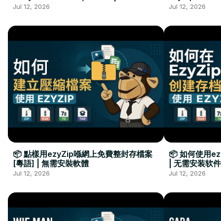
Kurulumu Gerekmez
Installation 
Jul 12, 2026
Jul 12, 2026
📦 點樣用ezyZip喺網上免費整封存檔案
📦 如何使用e
[粵語] | 無需安裝軟體
| 无需安装软件
Jul 12, 2026
Jul 12, 2026