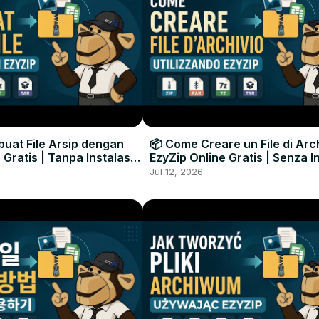
uat File Arsip dengan
📦 Come Creare un File di Arc
 Gratis | Tanpa Instalasi
EzyZip Online Gratis | Senza I
unak
Software
Jul 12, 2026