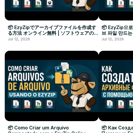
📦 EzyZipでアーカイブファイルを作成す
📦 EzyZip
る方法 オンライン無料 | ソフトウェアのイ
브 파일 만드는
ンストール不要
요
Jul 12, 2026
Jul 12, 2026
📦 Como Criar um Arquivo
📦 Как Созд