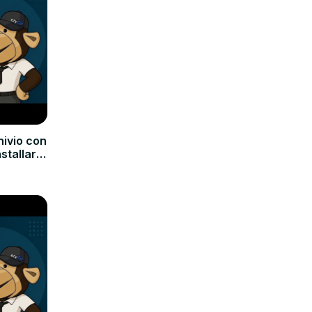
hivio con
nstallare