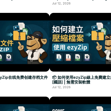
Required
Đặt Phần Mềm
Jul 12, 2026
zyZip在线免费创建存档文件
📦 如何使用ezyZip線上免費建
[國語] | 無需安裝軟體
Jul 12, 2026