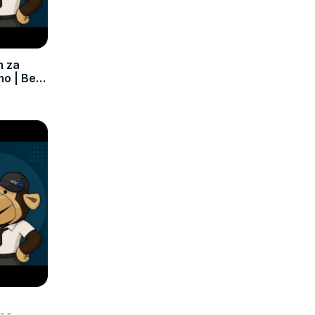
m za
mo | Bez