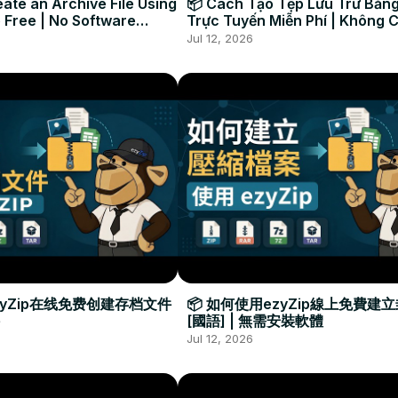
ate an Archive File Using
📦 Cách Tạo Tệp Lưu Trữ Bằng
 Free | No Software
Trực Tuyến Miễn Phí | Không 
Required
Đặt Phần Mềm
Jul 12, 2026
zyZip在线免费创建存档文件
📦 如何使用ezyZip線上免費建
[國語] | 無需安裝軟體
Jul 12, 2026