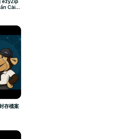
 ezyZip
Cần Cài
立封存檔案