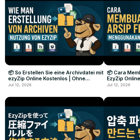
📦 So Erstellen Sie eine Archivdatei mit
📦 Cara Memb
ezyZip Online Kostenlos | Ohne
EzyZip Online
Softwareinstallation
Perangkat L
Jul 12, 2026
Jul 12, 2026