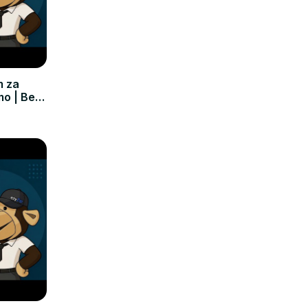
m za
mo | Bez