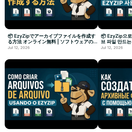
📦 EzyZipでアーカイブファイルを作成す
📦 EzyZip
る方法 オンライン無料 | ソフトウェアのイ
브 파일 만드는
ンストール不要
요
Jul 12, 2026
Jul 12, 2026