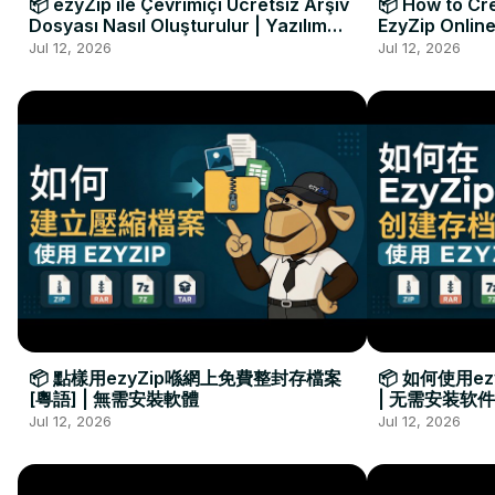
📦 ezyZip ile Çevrimiçi Ücretsiz Arşiv
📦 How to Cre
Dosyası Nasıl Oluşturulur | Yazılım
EzyZip Online
Kurulumu Gerekmez
Installation 
Jul 12, 2026
Jul 12, 2026
📦 點樣用ezyZip喺網上免費整封存檔案
📦 如何使用e
[粵語] | 無需安裝軟體
| 无需安装软件
Jul 12, 2026
Jul 12, 2026