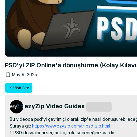
PSD'yi ZIP Online'a dönüştürme (Kolay Kılav
May 9, 2025
Visit Site
ezyZip Video Guides
Subscribe
Bu videoda psd'yi çevrimiçi olarak zip'e nasıl dönüştürebileceğin
Şuraya git:
 https://www.ezyzip.com/tr-psd-zip.html
1. PSD dosyalarını seçmek için iki seçeneğiniz vardır:
