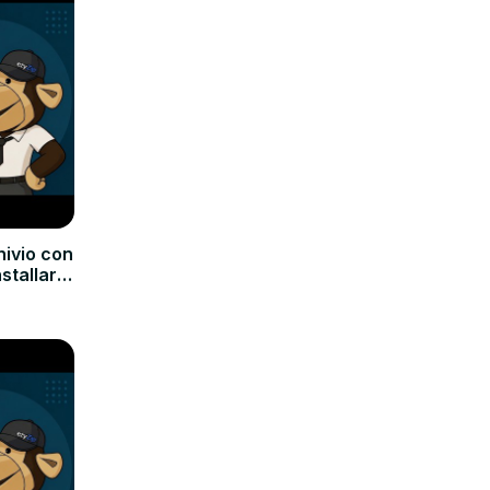
hivio con
nstallare