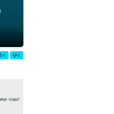
0
0
şır. özgür!
