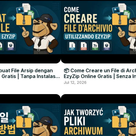
uat File Arsip dengan
📦 Come Creare un File di Arc
 Gratis | Tanpa Instalasi
EzyZip Online Gratis | Senza I
unak
Software
Jul 12, 2026