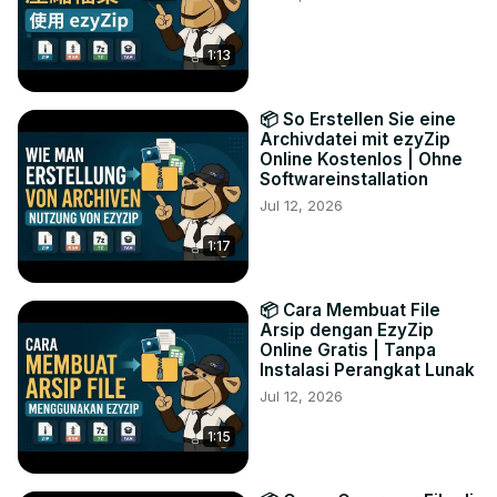
1:13
📦 So Erstellen Sie eine
Archivdatei mit ezyZip
Online Kostenlos | Ohne
Softwareinstallation
Jul 12, 2026
1:17
📦 Cara Membuat File
Arsip dengan EzyZip
Online Gratis | Tanpa
Instalasi Perangkat Lunak
Jul 12, 2026
1:15