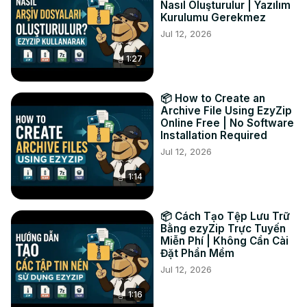
Nasıl Oluşturulur | Yazılım
Schaltfläche „Speichern“, um sie im ausgewählten 
Kurulumu Gerekmez
Zielordner zu speichern.

Jul 12, 2026
#öffnen #extrahieren #apk

1:27
Twitter:
 https://twitter.com/ezyZip
Facebook:
 https://www.facebook.com/ezyzip/
📦 How to Create an
Archive File Using EzyZip
Online Free | No Software
Installation Required
Jul 12, 2026
1:14
📦 Cách Tạo Tệp Lưu Trữ
Bằng ezyZip Trực Tuyến
Miễn Phí | Không Cần Cài
Đặt Phần Mềm
Jul 12, 2026
1:16