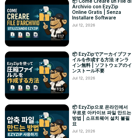
📦 Come Creare un File di
Archivio con EzyZip
Online Gratis | Senza
Installare Software
Jul 12, 2026
1:17
📦 EzyZipでアーカイブファ
イルを作成する方法 オンラ
イン無料 | ソフトウェアのイ
ンストール不要
Jul 12, 2026
1:25
📦 EzyZip으로 온라인에서
무료로 아카이브 파일 만드는
방법 | 소프트웨어 설치 불필
요
Jul 12, 2026