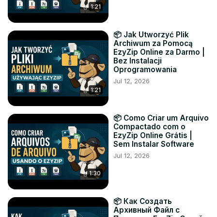
1:21
📦 Jak Utworzyć Plik
Archiwum za Pomocą
EzyZip Online za Darmo |
Bez Instalacji
Oprogramowania
Jul 12, 2026
1:21
📦 Como Criar um Arquivo
Compactado com o
EzyZip Online Grátis |
Sem Instalar Software
Jul 12, 2026
1:30
📦 Как Создать
Архивный Файл с