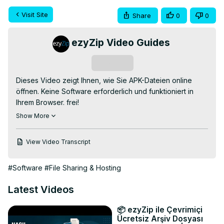
Visit Site
Share
0
0
ezyZip Video Guides
Subscribe
Dieses Video zeigt Ihnen, wie Sie APK-Dateien online 
öffnen. Keine Software erforderlich und funktioniert in 
Ihrem Browser. frei!

Gehe zu:
 https://www.ezyzip.com/offene-apk-datei-
Show More
online.html
1. Um die APK-Datei auszuwählen, haben Sie zwei 
View Video Transcript
Möglichkeiten:

Klicken Sie auf „Zu öffnende APK-Datei auswählen“, um 
#Software
#File Sharing & Hosting
die Dateiauswahl zu öffnen.

Ziehen Sie die APK-Datei per Drag & Drop direkt auf 
Latest Videos
ezyZip.

Es startet die Dateiextraktion und listet nach Abschluss 
📦 ezyZip ile Çevrimiçi
den Inhalt der APK-Datei auf.

Ücretsiz Arşiv Dosyası
2. Klicken Sie bei den einzelnen Dateien auf die grüne 