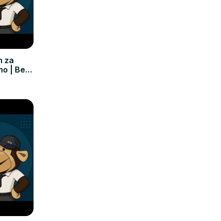
m za
mo | Bez