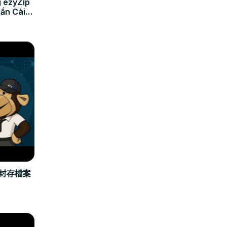
 ezyZip
Cần Cài
立封存檔案