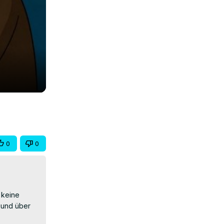
0
0
 keine 
 und über 