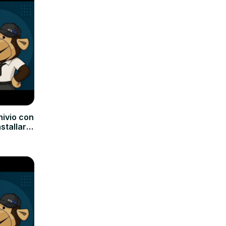
hivio con
nstallare