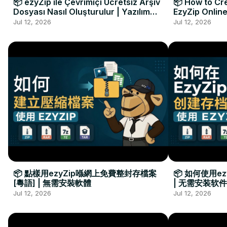
📦 ezyZip ile Çevrimiçi Ücretsiz Arşiv
📦 How to Cre
Dosyası Nasıl Oluşturulur | Yazılım
EzyZip Online
Kurulumu Gerekmez
Installation 
Jul 12, 2026
Jul 12, 2026
📦 點樣用ezyZip喺網上免費整封存檔案
📦 如何使用e
[粵語] | 無需安裝軟體
| 无需安装软件
Jul 12, 2026
Jul 12, 2026