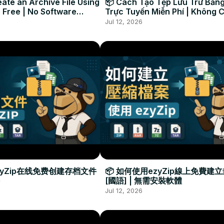
ate an Archive File Using
📦 Cách Tạo Tệp Lưu Trữ Bằng
 Free | No Software
Trực Tuyến Miễn Phí | Không 
Required
Đặt Phần Mềm
Jul 12, 2026
zyZip在线免费创建存档文件
📦 如何使用ezyZip線上免費建
[國語] | 無需安裝軟體
Jul 12, 2026