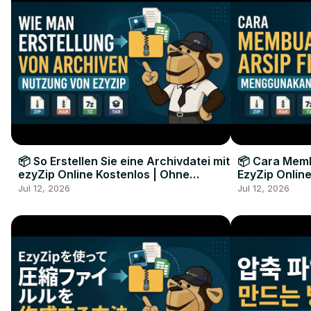
📦 So Erstellen Sie eine Archivdatei mit
📦 Cara Memb
ezyZip Online Kostenlos | Ohne
EzyZip Online
Softwareinstallation
Perangkat L
Jul 12, 2026
Jul 12, 2026