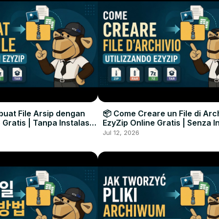
uat File Arsip dengan
📦 Come Creare un File di Arc
 Gratis | Tanpa Instalasi
EzyZip Online Gratis | Senza I
unak
Software
Jul 12, 2026