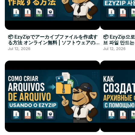
📦 EzyZipでアーカイブファイルを作成す
📦 EzyZip
る方法 オンライン無料 | ソフトウェアのイ
브 파일 만드는
ンストール不要
요
Jul 12, 2026
Jul 12, 2026