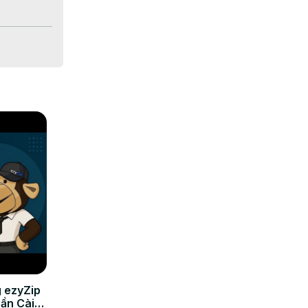
rop in das 
erten 
 ezyZip
Cần Cài