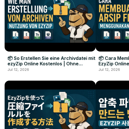
📦 So Erstellen Sie eine Archivdatei mit
📦 Cara Memb
ezyZip Online Kostenlos | Ohne
EzyZip Online
Softwareinstallation
Perangkat L
Jul 12, 2026
Jul 12, 2026