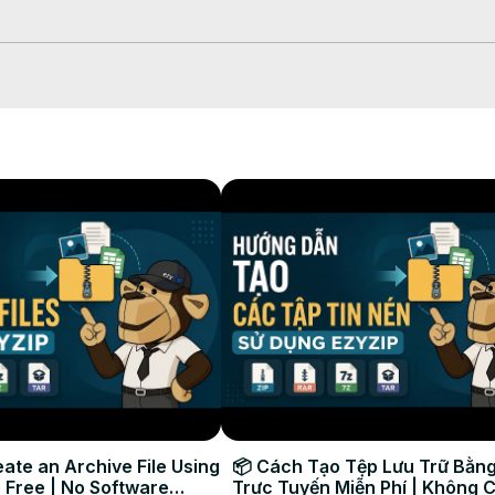
zum Konvertieren auswählen“ oder ziehen Sie die Datei per Drag & D
rtierung automatisch starten.

ei herunterzuladen.

formen unterstützt und lassen sich daher im Vergleich zu spezialisi
nvertierung #ezyzip
ate an Archive File Using
📦 Cách Tạo Tệp Lưu Trữ Bằng
 Free | No Software
Trực Tuyến Miễn Phí | Không 