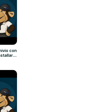
hivio con
nstallare