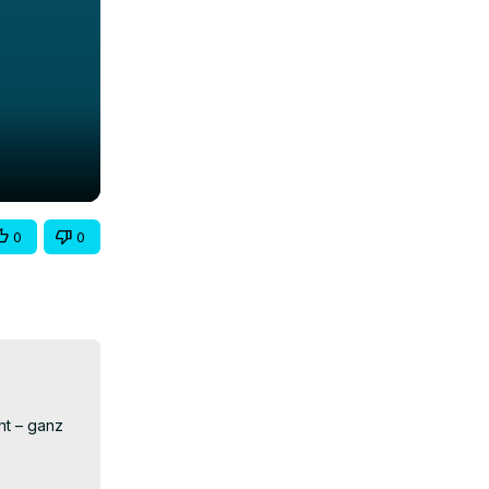
0
0
t – ganz 