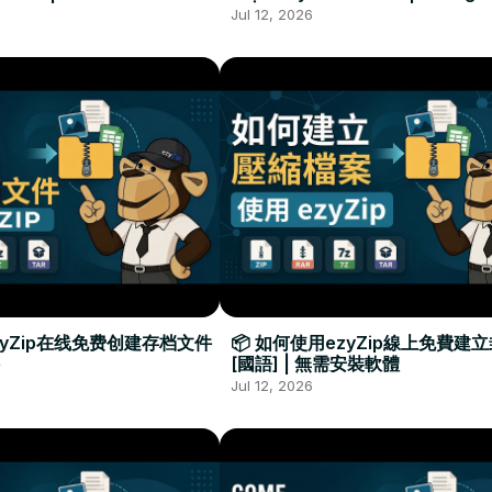
Required
Đặt Phần Mềm
Jul 12, 2026
zyZip在线免费创建存档文件
📦 如何使用ezyZip線上免費建
[國語] | 無需安裝軟體
Jul 12, 2026