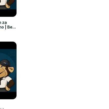
m za
mo | Bez