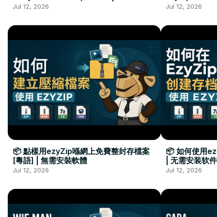
Kurulumu Gerekmez
Installation 
Jul 12, 2026
Jul 12, 2026
📦 點樣用ezyZip喺網上免費整封存檔案
📦 如何使用e
[粵語] | 無需安裝軟體
| 无需安装软件
Jul 12, 2026
Jul 12, 2026