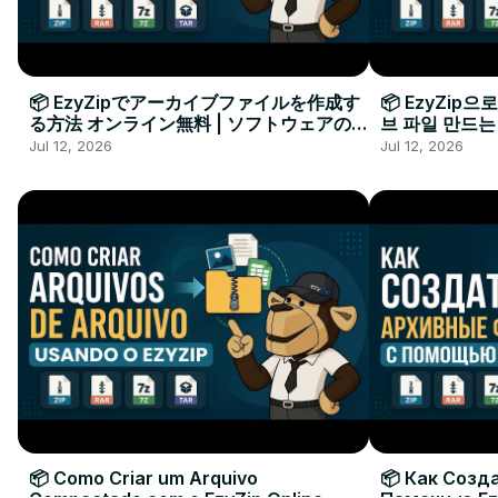
📦 EzyZipでアーカイブファイルを作成す
📦 EzyZip
る方法 オンライン無料 | ソフトウェアのイ
브 파일 만드는
ンストール不要
요
Jul 12, 2026
Jul 12, 2026
📦 Como Criar um Arquivo
📦 Как Созд