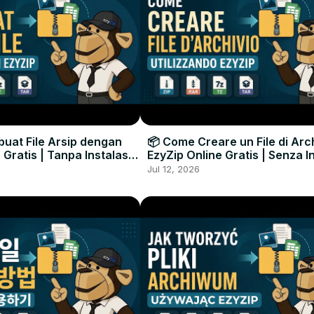
uat File Arsip dengan
📦 Come Creare un File di Arc
 Gratis | Tanpa Instalasi
EzyZip Online Gratis | Senza I
unak
Software
Jul 12, 2026