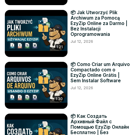
📦 Jak Utworzyć Plik
Archiwum za Pomocą
EzyZip Online za Darmo |
Bez Instalacji
Oprogramowania
Jul 12, 2026
1:21
📦 Como Criar um Arquivo
Compactado com o
EzyZip Online Grátis |
Sem Instalar Software
Jul 12, 2026
1:30
📦 Как Создать
Архивный Файл с
Помощью EzyZip Онлайн
Бесплатно | Без