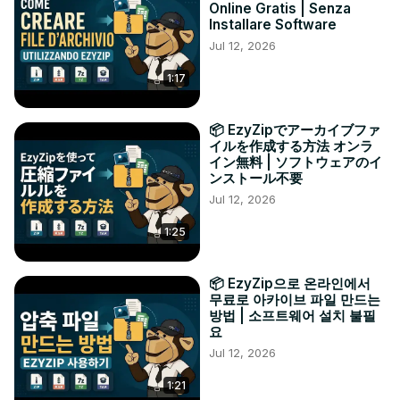
Online Gratis | Senza
Installare Software
Jul 12, 2026
1:17
📦 EzyZipでアーカイブファ
イルを作成する方法 オンラ
イン無料 | ソフトウェアのイ
ンストール不要
Jul 12, 2026
1:25
📦 EzyZip으로 온라인에서
무료로 아카이브 파일 만드는
방법 | 소프트웨어 설치 불필
요
Jul 12, 2026
1:21