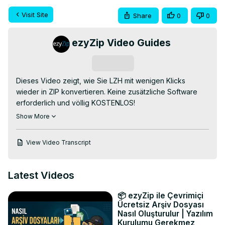
Visit Site
Share
0
0
ezyZip Video Guides
Subscribe
Dieses Video zeigt, wie Sie LZH mit wenigen Klicks 
wieder in ZIP konvertieren. Keine zusätzliche Software 
erforderlich und völlig KOSTENLOS!

Gehen Sie zu:
 https://www.ezyzip.com/konvertiere-lzh-
Show More
nach-zip.html
1. Um die lzh-Datei auszuwählen, haben Sie zwei 
View Video Transcript
Möglichkeiten:

Klicken Sie auf „Zu konvertierende LZH-Datei auswählen“, 
um die Dateiauswahl zu öffnen

Latest Videos
Ziehen Sie die lzh-Datei per Drag & Drop direkt auf 
ezyZip

📦 ezyZip ile Çevrimiçi
2. (Optional) Stellen Sie die gewünschte 
Ücretsiz Arşiv Dosyası
Komprimierungsstufe ein, indem Sie auf den Abwärtspfeil 
Nasıl Oluşturulur | Yazılım
Kurulumu Gerekmez
neben „In ZIP konvertieren“ klicken.
