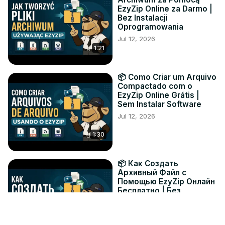
EzyZip Online za Darmo |
Bez Instalacji
Oprogramowania
Jul 12, 2026
1:21
📦 Como Criar um Arquivo
Compactado com o
EzyZip Online Grátis |
Sem Instalar Software
Jul 12, 2026
1:30
📦 Как Создать
Архивный Файл с
Помощью EzyZip Онлайн
Бесплатно | Без
Установки Программ
Jul 12, 2026
1:19