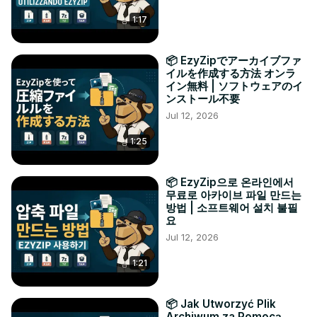
1:17
📦 EzyZipでアーカイブファ
イルを作成する方法 オンラ
イン無料 | ソフトウェアのイ
ンストール不要
Jul 12, 2026
1:25
📦 EzyZip으로 온라인에서
무료로 아카이브 파일 만드는
방법 | 소프트웨어 설치 불필
요
Jul 12, 2026
1:21
📦 Jak Utworzyć Plik
Archiwum za Pomocą