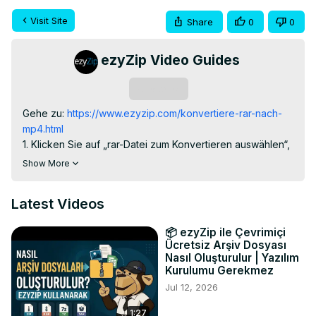
Visit Site
Share
0
0
ezyZip Video Guides
Subscribe
Gehe zu:
 https://www.ezyzip.com/konvertiere-rar-nach-
mp4.html
1. Klicken Sie auf „rar-Datei zum Konvertieren auswählen“, 
um das Dateiauswahlmenü zu öffnen

Show More
(Es werden alle MP4-Dateien im RAR-Archiv aufgelistet.)

2. Klicken Sie auf die grüne Schaltfläche "Speichern", um 
Latest Videos
einzelne mp4-Datei auf Ihrem lokalen Laufwerk zu 
speichern.

📦 ezyZip ile Çevrimiçi
TWITTER: 
https://twitter.com/ezyZip
Ücretsiz Arşiv Dosyası
FACEBOOK:
 https://www.facebook.com/ezyzip/
Nasıl Oluşturulur | Yazılım
Kurulumu Gerekmez
Jul 12, 2026
1:27