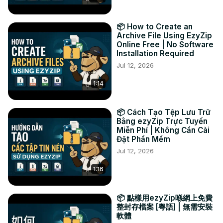
📦 How to Create an
Archive File Using EzyZip
Online Free | No Software
Installation Required
Jul 12, 2026
1:14
📦 Cách Tạo Tệp Lưu Trữ
Bằng ezyZip Trực Tuyến
Miễn Phí | Không Cần Cài
Đặt Phần Mềm
Jul 12, 2026
1:16
📦 點樣用ezyZip喺網上免費
整封存檔案 [粵語] | 無需安裝
軟體