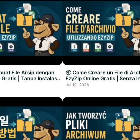
uat File Arsip dengan
📦 Come Creare un File di Arc
 Gratis | Tanpa Instalasi
EzyZip Online Gratis | Senza I
unak
Software
Jul 12, 2026