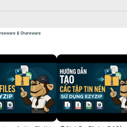
pper #ezyzip #TechTips #FilesOnTheGo #Shorts

reeware & Shareware