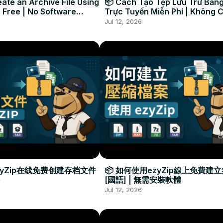
ate an Archive File Using
📦 Cách Tạo Tệp Lưu Trữ Bằng
 Free | No Software
Trực Tuyến Miễn Phí | Không 
Required
Đặt Phần Mềm
Jul 12, 2026
zyZip在线免费创建存档文件
📦 如何使用ezyZip線上免費建
[國語] | 無需安裝軟體
Jul 12, 2026