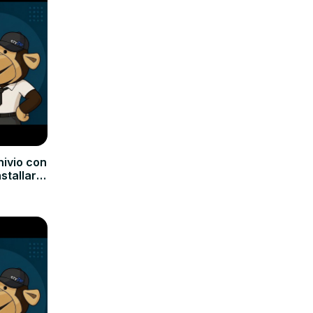
hivio con
nstallare