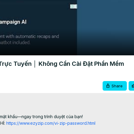
Video
 Trực Tuyến │ Không Cần Cài Đặt Phần Mềm
Share
ật khẩu—ngay trong trình duyệt của bạn!

HÍ:
 https://www.ezyzip.com/vi-zip-password.html