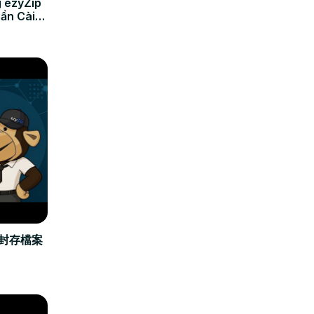
 ezyZip
Cần Cài
立封存檔案