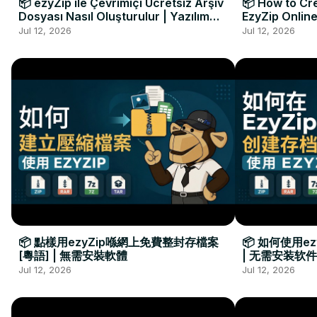
📦 ezyZip ile Çevrimiçi Ücretsiz Arşiv
📦 How to Cre
Dosyası Nasıl Oluşturulur | Yazılım
EzyZip Online
Kurulumu Gerekmez
Installation 
Jul 12, 2026
Jul 12, 2026
📦 點樣用ezyZip喺網上免費整封存檔案
📦 如何使用e
[粵語] | 無需安裝軟體
| 无需安装软件
Jul 12, 2026
Jul 12, 2026