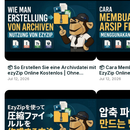
📦 So Erstellen Sie eine Archivdatei mit
📦 Cara Memb
ezyZip Online Kostenlos | Ohne
EzyZip Online
Softwareinstallation
Perangkat L
Jul 12, 2026
Jul 12, 2026