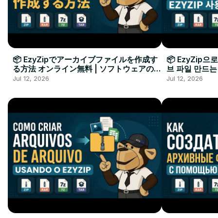
📦 EzyZipでアーカイブファイルを作成す
📦 EzyZip
る方法 オンライン無料 | ソフトウェアのイ
브 파일 만드는
ンストール不要
요
Jul 12, 2026
Jul 12, 2026