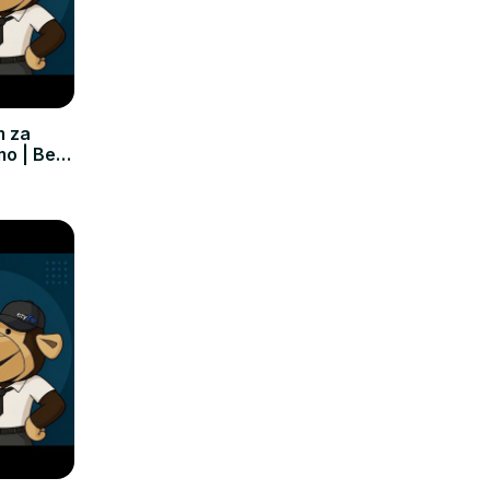
m za
mo | Bez