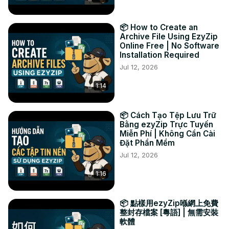
링크드인 :
 https://www.linkedin.com/showcase/ezyzip/
핀터레스트 :
 https://www.pinterest.com.au/ezyzip
📦 How to Create an
Archive File Using EzyZip
Online Free | No Software
Installation Required
Jul 12, 2026
1:14
📦 Cách Tạo Tệp Lưu Trữ
Bằng ezyZip Trực Tuyến
Miễn Phí | Không Cần Cài
Đặt Phần Mềm
Jul 12, 2026
1:16
📦 點樣用ezyZip喺網上免費
整封存檔案 [粵語] | 無需安裝
軟體