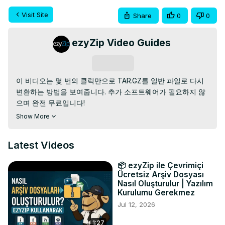
Visit Site
Share
0
0
ezyZip Video Guides
Subscribe
이 비디오는 몇 번의 클릭만으로 TAR.GZ를 일반 파일로 다시 
변환하는 방법을 보여줍니다. 추가 소프트웨어가 필요하지 않
으며 완전 무료입니다!

올바른 변환기로 이동합니다.
 https://www.ezyzip.com/kr-tar-
Show More
gz.html
1. "변환할 TAR.GZ 파일 선택"을 클릭하여 파일 선택기를 열고 
Latest Videos
파일을 선택하세요.

(TAR.GZ 아카이브의 모든 파일이 나열됩니다.)

📦 ezyZip ile Çevrimiçi
2. 녹색 "저장" 버튼을 클릭하여 개별 파일을 로컬 드라이브에 
Ücretsiz Arşiv Dosyası
저장합니다.

Nasıl Oluşturulur | Yazılım
정말 쉽습니다! 🐵

Kurulumu Gerekmez
#targz #fileconversion

Jul 12, 2026
트위터:
 https://twitter.com/ezyZip
1:27
페이스북:
 https://www.facebook.com/ezyzip/