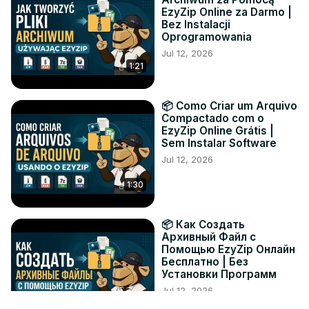
EzyZip Online za Darmo |
Bez Instalacji
Oprogramowania
Jul 12, 2026
1:21
📦 Como Criar um Arquivo
Compactado com o
EzyZip Online Grátis |
Sem Instalar Software
Jul 12, 2026
1:30
📦 Как Создать
Архивный Файл с
Помощью EzyZip Онлайн
Бесплатно | Без
Установки Программ
Jul 12, 2026
1:19