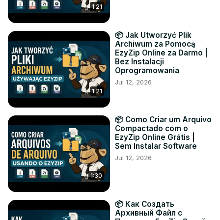
1:21
📦 Jak Utworzyć Plik
Archiwum za Pomocą
EzyZip Online za Darmo |
Bez Instalacji
Oprogramowania
Jul 12, 2026
1:21
📦 Como Criar um Arquivo
Compactado com o
EzyZip Online Grátis |
Sem Instalar Software
Jul 12, 2026
1:30
📦 Как Создать
Архивный Файл с