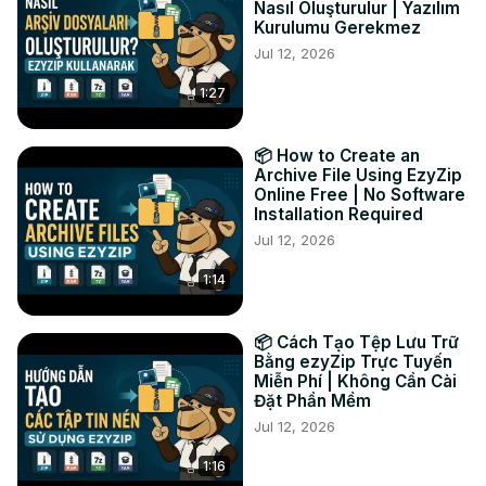
Nasıl Oluşturulur | Yazılım
#create #targz

Kurulumu Gerekmez
트위터:
 https://twitter.com/ezyzip
Jul 12, 2026
페이스북:
 https://www.facebook.com/ezyzip/
1:27
링크드인:
 https://www.linkedin.com/showcase/ezyzip/
핀터레스트:
 https://www.pinterest.com.au/ezyzip
📦 How to Create an
Archive File Using EzyZip
Online Free | No Software
Installation Required
Jul 12, 2026
1:14
📦 Cách Tạo Tệp Lưu Trữ
Bằng ezyZip Trực Tuyến
Miễn Phí | Không Cần Cài
Đặt Phần Mềm
Jul 12, 2026
1:16