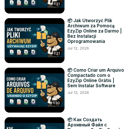
1:21
📦 Jak Utworzyć Plik
Archiwum za Pomocą
EzyZip Online za Darmo |
Bez Instalacji
Oprogramowania
Jul 12, 2026
1:21
📦 Como Criar um Arquivo
Compactado com o
EzyZip Online Grátis |
Sem Instalar Software
Jul 12, 2026
1:30
📦 Как Создать
Архивный Файл с