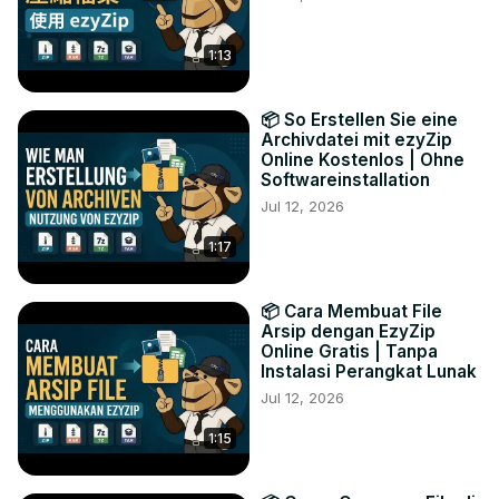
1:13
📦 So Erstellen Sie eine
Archivdatei mit ezyZip
Online Kostenlos | Ohne
Softwareinstallation
Jul 12, 2026
1:17
📦 Cara Membuat File
Arsip dengan EzyZip
Online Gratis | Tanpa
Instalasi Perangkat Lunak
Jul 12, 2026
1:15