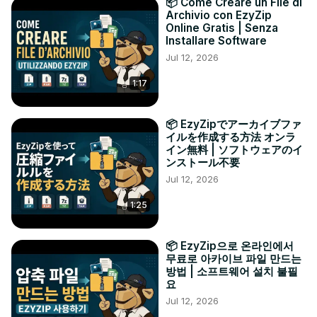
📦 Come Creare un File di
Archivio con EzyZip
Online Gratis | Senza
Installare Software
Jul 12, 2026
1:17
📦 EzyZipでアーカイブファ
イルを作成する方法 オンラ
イン無料 | ソフトウェアのイ
ンストール不要
Jul 12, 2026
1:25
📦 EzyZip으로 온라인에서
무료로 아카이브 파일 만드는
방법 | 소프트웨어 설치 불필
요
Jul 12, 2026