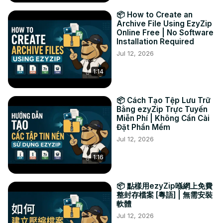
📦 How to Create an
Archive File Using EzyZip
Online Free | No Software
Installation Required
Jul 12, 2026
1:14
📦 Cách Tạo Tệp Lưu Trữ
Bằng ezyZip Trực Tuyến
Miễn Phí | Không Cần Cài
Đặt Phần Mềm
Jul 12, 2026
1:16
📦 點樣用ezyZip喺網上免費
整封存檔案 [粵語] | 無需安裝
軟體
Jul 12, 2026