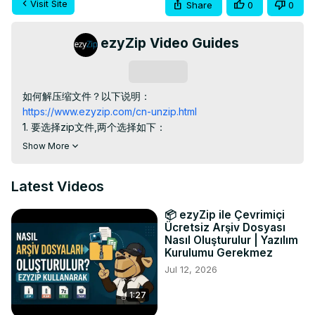
Visit Site
Share
0
0
ezyZip Video Guides
Subscribe
https://www.ezyzip.com/cn-unzip.html
1. 要选择zip文件,两个选择如下：

- 点击 “选择要提取的压缩文件”打开目录选择器

Show More
- 直接拖拽zip文件到解压文件面板

(由此启动文件解压过程，完成之后列出zip文件的内容.)

Latest Videos
2. 单击各个文件上的“保存(保存)”将文件保存到本地驱动器。

TWITTER: 
https://twitter.com/ezyZip
📦 ezyZip ile Çevrimiçi
FACEBOOK:
 https://www.facebook.com/ezyzip/
Ücretsiz Arşiv Dosyası
Nasıl Oluşturulur | Yazılım
Kurulumu Gerekmez
Jul 12, 2026
1:27