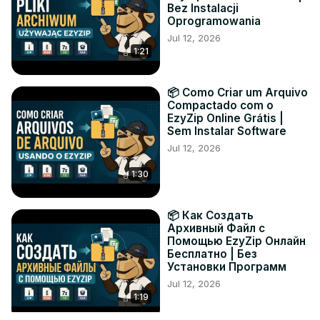
Bez Instalacji
Oprogramowania
Jul 12, 2026
1:21
📦 Como Criar um Arquivo
Compactado com o
EzyZip Online Grátis |
Sem Instalar Software
Jul 12, 2026
1:30
📦 Как Создать
Архивный Файл с
Помощью EzyZip Онлайн
Бесплатно | Без
Установки Программ
Jul 12, 2026
1:19