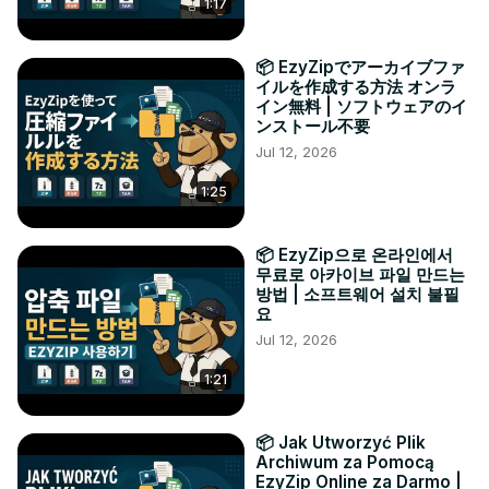
1:17
📦 EzyZipでアーカイブファ
イルを作成する方法 オンラ
イン無料 | ソフトウェアのイ
ンストール不要
Jul 12, 2026
1:25
📦 EzyZip으로 온라인에서
무료로 아카이브 파일 만드는
방법 | 소프트웨어 설치 불필
요
Jul 12, 2026
1:21
📦 Jak Utworzyć Plik
Archiwum za Pomocą
EzyZip Online za Darmo |