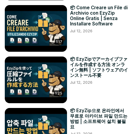
📦 Come Creare un File di
Archivio con EzyZip
Online Gratis | Senza
Installare Software
Jul 12, 2026
1:17
📦 EzyZipでアーカイブファ
イルを作成する方法 オンラ
イン無料 | ソフトウェアのイ
ンストール不要
Jul 12, 2026
1:25
📦 EzyZip으로 온라인에서
무료로 아카이브 파일 만드는
방법 | 소프트웨어 설치 불필
요
Jul 12, 2026