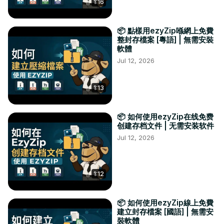
1:16
📦 點樣用ezyZip喺網上免費
整封存檔案 [粵語] | 無需安裝
軟體
Jul 12, 2026
1:13
📦 如何使用ezyZip在线免费
创建存档文件 | 无需安装软件
Jul 12, 2026
1:12
📦 如何使用ezyZip線上免費
建立封存檔案 [國語] | 無需安
裝軟體