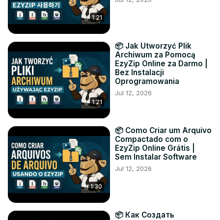
1:21
📦 Jak Utworzyć Plik
Archiwum za Pomocą
EzyZip Online za Darmo |
Bez Instalacji
Oprogramowania
Jul 12, 2026
1:21
📦 Como Criar um Arquivo
Compactado com o
EzyZip Online Grátis |
Sem Instalar Software
Jul 12, 2026
1:30
📦 Как Создать