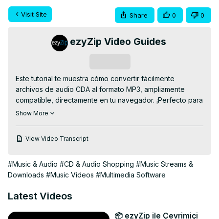
Visit Site
Share
0
0
ezyZip Video Guides
Subscribe
Este tutorial te muestra cómo convertir fácilmente 
archivos de audio CDA al formato MP3, ampliamente 
compatible, directamente en tu navegador. ¡Perfecto para 
amantes de la música, podcasters y cualquiera que 
Show More
trabaje con archivos de audio!

✅ Convertidor de CDA a MP3 online GRATUITO:
View Video Transcript
https://www.ezyzip.com/convertir-cda-a-mp3.html
PROCESO SENCILLO DE 3 PASOS:

#Music & Audio
#CD & Audio Shopping
#Music Streams &
1️⃣ Sube tu archivo CDA: haz clic en "Seleccionar archivo 
Downloads
#Music Videos
#Multimedia Software
CDA para convertir" o simplemente arrástralo y suéltalo.

2️⃣ Haz clic en "Convertir a MP3" y espera a que se 
Latest Videos
complete la conversión.

3️⃣ Descarga tu nuevo archivo MP3 haciendo clic en 
📦 ezyZip ile Çevrimiçi
"Guardar archivo MP3".
