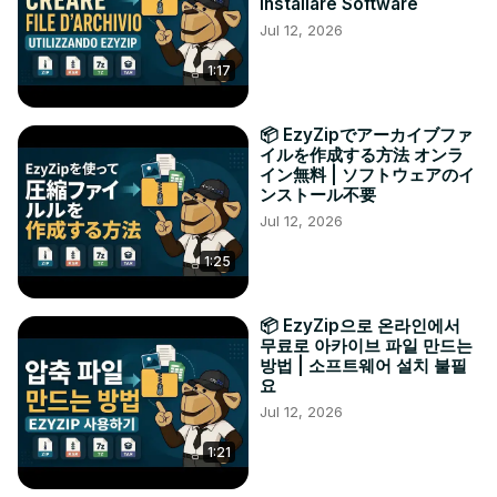
Installare Software
Jul 12, 2026
1:17
📦 EzyZipでアーカイブファ
イルを作成する方法 オンラ
イン無料 | ソフトウェアのイ
ンストール不要
Jul 12, 2026
1:25
📦 EzyZip으로 온라인에서
무료로 아카이브 파일 만드는
방법 | 소프트웨어 설치 불필
요
Jul 12, 2026
1:21