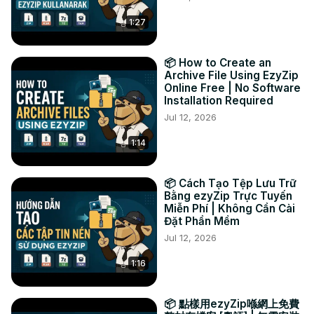
aprire direttamente nel browser. Questa opzione è 
1:27
disponibile solo per alcuni tipi di file.

#estrai #apri #bz2

TWITTER:
 https://twitter.com/ezyZip
📦 How to Create an
FACEBOOK:
 https://www.facebook.com/ezyzip/
Archive File Using EzyZip
Online Free | No Software
Installation Required
Jul 12, 2026
1:14
📦 Cách Tạo Tệp Lưu Trữ
Bằng ezyZip Trực Tuyến
Miễn Phí | Không Cần Cài
Đặt Phần Mềm
Jul 12, 2026
1:16
📦 點樣用ezyZip喺網上免費