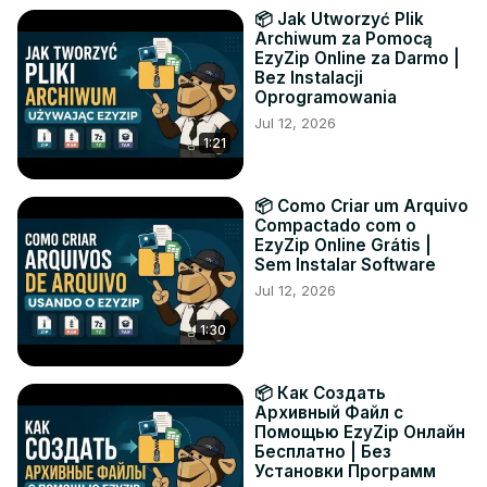
📦 Jak Utworzyć Plik
Archiwum za Pomocą
EzyZip Online za Darmo |
Bez Instalacji
Oprogramowania
Jul 12, 2026
1:21
📦 Como Criar um Arquivo
Compactado com o
EzyZip Online Grátis |
Sem Instalar Software
Jul 12, 2026
1:30
📦 Как Создать
Архивный Файл с
Помощью EzyZip Онлайн
Бесплатно | Без
Установки Программ