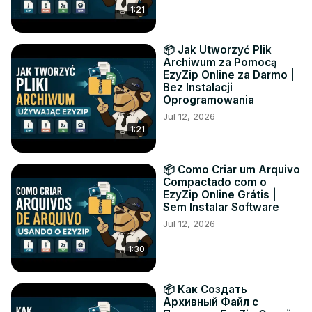
1:21
📦 Jak Utworzyć Plik
Archiwum za Pomocą
EzyZip Online za Darmo |
Bez Instalacji
Oprogramowania
Jul 12, 2026
1:21
📦 Como Criar um Arquivo
Compactado com o
EzyZip Online Grátis |
Sem Instalar Software
Jul 12, 2026
1:30
📦 Как Создать
Архивный Файл с