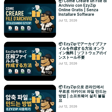
📦 Come Creare un File di
Archivio con EzyZip
Online Gratis | Senza
Installare Software
Jul 12, 2026
1:17
📦 EzyZipでアーカイブファ
イルを作成する方法 オンラ
イン無料 | ソフトウェアのイ
ンストール不要
Jul 12, 2026
1:25
📦 EzyZip으로 온라인에서
무료로 아카이브 파일 만드는
방법 | 소프트웨어 설치 불필
요
Jul 12, 2026