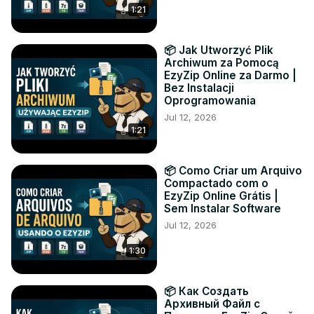
1:21
📦 Jak Utworzyć Plik
Archiwum za Pomocą
EzyZip Online za Darmo |
Bez Instalacji
Oprogramowania
Jul 12, 2026
1:21
📦 Como Criar um Arquivo
Compactado com o
EzyZip Online Grátis |
Sem Instalar Software
Jul 12, 2026
1:30
📦 Как Создать
Архивный Файл с