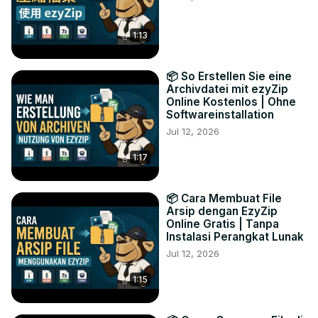
1:13
📦 So Erstellen Sie eine
Archivdatei mit ezyZip
Online Kostenlos | Ohne
Softwareinstallation
Jul 12, 2026
1:17
📦 Cara Membuat File
Arsip dengan EzyZip
Online Gratis | Tanpa
Instalasi Perangkat Lunak
Jul 12, 2026
1:15