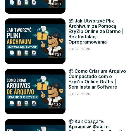
1:21
📦 Jak Utworzyć Plik
Archiwum za Pomocą
EzyZip Online za Darmo |
Bez Instalacji
Oprogramowania
Jul 12, 2026
1:21
📦 Como Criar um Arquivo
Compactado com o
EzyZip Online Grátis |
Sem Instalar Software
Jul 12, 2026
1:30
📦 Как Создать
Архивный Файл с