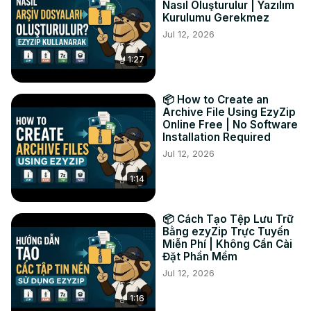
Nasıl Oluşturulur | Yazılım
enregistrer l'archive du dossier dans le dossier de 
Kurulumu Gerekmez
destination sélectionné.

Jul 12, 2026
#convertir #dossier #iso

1:27
TWITTER :
 https://twitter.com/ezyzip
FACEBOOK :
 https://www.facebook.com/ezyzip/
LINKEDIN :
 https://www.linkedin.com/showcase/ezyzip/
📦 How to Create an
PINTEREST :
 https://www.pinterest.com.au/ezyzip
Archive File Using EzyZip
Online Free | No Software
Installation Required
Jul 12, 2026
1:14
📦 Cách Tạo Tệp Lưu Trữ
Bằng ezyZip Trực Tuyến
Miễn Phí | Không Cần Cài
Đặt Phần Mềm
Jul 12, 2026
1:16