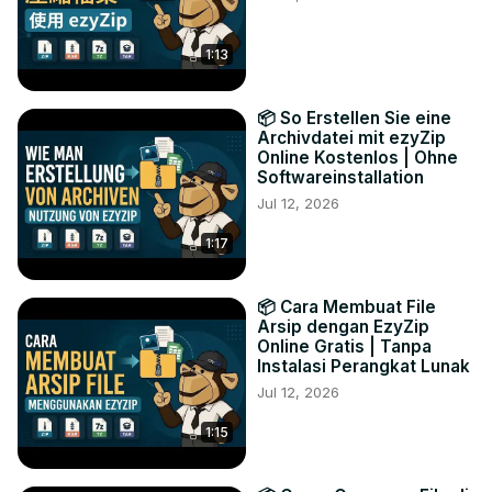
1:13
📦 So Erstellen Sie eine
Archivdatei mit ezyZip
Online Kostenlos | Ohne
Softwareinstallation
Jul 12, 2026
1:17
📦 Cara Membuat File
Arsip dengan EzyZip
Online Gratis | Tanpa
Instalasi Perangkat Lunak
Jul 12, 2026
1:15