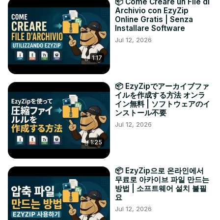
📦 Come Creare un File di
Archivio con EzyZip
Online Gratis | Senza
Installare Software
Jul 12, 2026
1:17
📦 EzyZipでアーカイブファ
イルを作成する方法 オンラ
イン無料 | ソフトウェアのイ
ンストール不要
Jul 12, 2026
1:25
📦 EzyZip으로 온라인에서
무료로 아카이브 파일 만드는
방법 | 소프트웨어 설치 불필
요
Jul 12, 2026