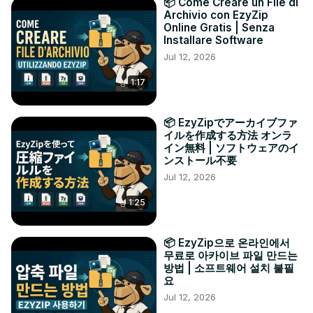
📦 Come Creare un File di
Archivio con EzyZip
Online Gratis | Senza
Installare Software
Jul 12, 2026
1:17
📦 EzyZipでアーカイブファ
イルを作成する方法 オンラ
イン無料 | ソフトウェアのイ
ンストール不要
Jul 12, 2026
1:25
📦 EzyZip으로 온라인에서
무료로 아카이브 파일 만드는
방법 | 소프트웨어 설치 불필
요
Jul 12, 2026