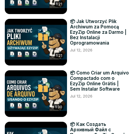
1:21
📦 Jak Utworzyć Plik
Archiwum za Pomocą
EzyZip Online za Darmo |
Bez Instalacji
Oprogramowania
Jul 12, 2026
1:21
📦 Como Criar um Arquivo
Compactado com o
EzyZip Online Grátis |
Sem Instalar Software
Jul 12, 2026
1:30
📦 Как Создать
Архивный Файл с