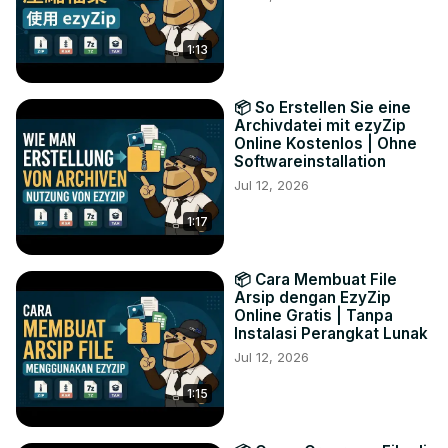
1:13
📦 So Erstellen Sie eine
Archivdatei mit ezyZip
Online Kostenlos | Ohne
Softwareinstallation
Jul 12, 2026
1:17
📦 Cara Membuat File
Arsip dengan EzyZip
Online Gratis | Tanpa
Instalasi Perangkat Lunak
Jul 12, 2026
1:15