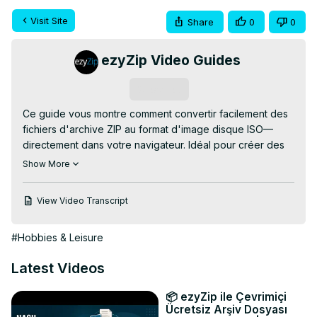
Visit Site
Share
0
0
ezyZip Video Guides
Subscribe
Ce guide vous montre comment convertir facilement des 
fichiers d'archive ZIP au format d'image disque ISO—
directement dans votre navigateur. Idéal pour créer des 
clés USB amorçables, archiver des supports optiques ou 
Show More
toute personne travaillant avec des images disque !

Convertisseur GRATUIT ZIP en ISO en Ligne :
View Video Transcript
https://www.ezyzip.com/convertir-le-fichier-zip-en-fichier-
iso.html
#Hobbies & Leisure
PROCESSUS SIMPLE EN 3 ÉTAPES :

1. Téléchargez votre fichier ZIP – cliquez sur « 
Latest Videos
Sélectionner le fichier ZIP à convertir » ou glissez-
déposez dans la zone.

📦 ezyZip ile Çevrimiçi
2. Appuyez sur « Convertir en ISO » et laissez la 
Ücretsiz Arşiv Dosyası
conversion faire son travail.
