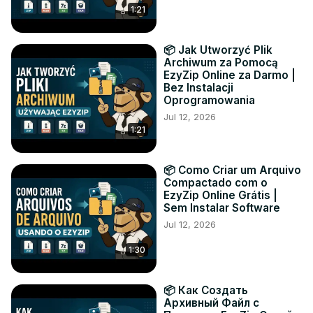
1:21
📦 Jak Utworzyć Plik
Archiwum za Pomocą
EzyZip Online za Darmo |
Bez Instalacji
Oprogramowania
Jul 12, 2026
1:21
📦 Como Criar um Arquivo
Compactado com o
EzyZip Online Grátis |
Sem Instalar Software
Jul 12, 2026
1:30
📦 Как Создать
Архивный Файл с