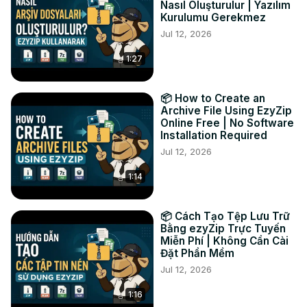
Nasıl Oluşturulur | Yazılım
ezyZipはWebAssemblyを使ってブラウザ内だけで高速な辞
Kurulumu Gerekmez
書（単語リスト）攻撃を実行します。ファイルが一切アップ
Jul 12, 2026
ロードされないため、すべて100%プライベートに保たれま
1:27
す。自分の忘れたアーカイブへのアクセスを取り戻すのに最
適です！

#RARパスワード解析 #RARパスワード #RARパスワード復元 
📦 How to Create an
#RARパスワード回復 #ezyzip

Archive File Using EzyZip
フォローはこちら：

Online Free | No Software
Twitter:
 https://twitter.com/ezyzip
Installation Required
Facebook:
 https://www.facebook.com/ezyzip/
Jul 12, 2026
LinkedIn:
 https://www.linkedin.com/showcase/ezyzip/
1:14
Pinterest:
 https://www.pinterest.com.au/ezyzip/
📦 Cách Tạo Tệp Lưu Trữ
Bằng ezyZip Trực Tuyến
Miễn Phí | Không Cần Cài
Đặt Phần Mềm
Jul 12, 2026
1:16