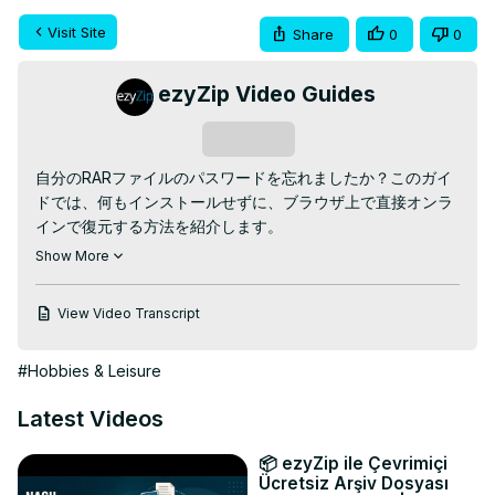
Visit Site
Share
0
0
ezyZip Video Guides
Subscribe
自分のRARファイルのパスワードを忘れましたか？このガイ
ドでは、何もインストールせずに、ブラウザ上で直接オンラ
インで復元する方法を紹介します。

無料のオンラインRARパスワード復元：
Show More
https://www.ezyzip.com/jp-recover-rar-password.html
簡単な3ステップ：

View Video Transcript
1. RARファイルを選択 – 「解析するRARファイルを選択」を
クリックするか、ボックスにドラッグ＆ドロップします。

#Hobbies & Leisure
2. （任意）単語リストを選択 – 内蔵の単語リストを使うか、
「自分の単語リストを使用」を有効にして .txt、.lst、.dic フ
Latest Videos
ァイルをアップロードします。

3. 「パスワード復元を開始」をクリックします。一致が見つ
📦 ezyZip ile Çevrimiçi
かったら、「パスワードをコピー」をクリックして取得しま
Ücretsiz Arşiv Dosyası
す。
