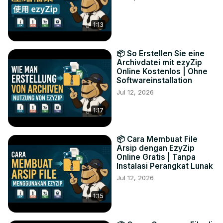
1:13
📦 So Erstellen Sie eine
Archivdatei mit ezyZip
Online Kostenlos | Ohne
Softwareinstallation
Jul 12, 2026
1:17
📦 Cara Membuat File
Arsip dengan EzyZip
Online Gratis | Tanpa
Instalasi Perangkat Lunak
Jul 12, 2026
1:15