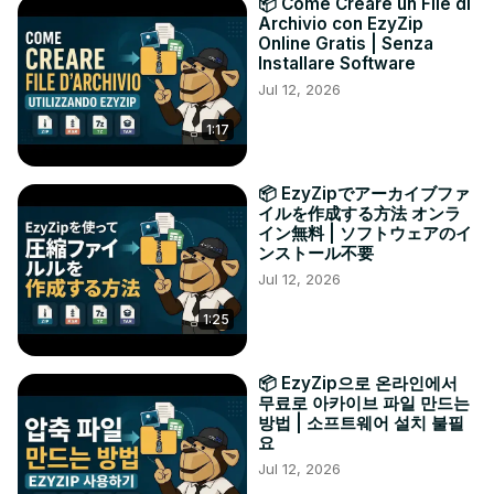
📦 Come Creare un File di
Archivio con EzyZip
Online Gratis | Senza
Installare Software
Jul 12, 2026
1:17
📦 EzyZipでアーカイブファ
イルを作成する方法 オンラ
イン無料 | ソフトウェアのイ
ンストール不要
Jul 12, 2026
1:25
📦 EzyZip으로 온라인에서
무료로 아카이브 파일 만드는
방법 | 소프트웨어 설치 불필
요
Jul 12, 2026